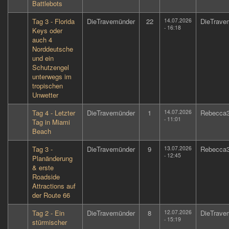
Battlebots
Tag 3 - Florida
DieTravemünder
22
14.07.2026
DieTrave
- 16:18
Keys oder
auch 4
Norddeutsche
und ein
Schutzengel
unterwegs im
tropischen
Unwetter
Tag 4 - Letzter
DieTravemünder
1
14.07.2026
Rebecca
- 11:01
Tag in Miami
Beach
Tag 3 -
DieTravemünder
9
13.07.2026
Rebecca
- 12:45
Planänderung
& erste
Roadside
Attractions auf
der Route 66
Tag 2 - Ein
DieTravemünder
8
12.07.2026
DieTrave
- 15:19
stürmischer