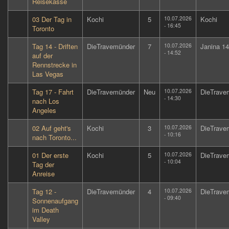
Reisekasse
03 Der Tag in
Kochi
5
10.07.2026
Kochi
- 16:45
Toronto
Tag 14 - Driften
DieTravemünder
7
10.07.2026
Janina 1
- 14:52
auf der
Rennstrecke in
Las Vegas
Tag 17 - Fahrt
DieTravemünder
Neu
10.07.2026
DieTrave
- 14:30
nach Los
Angeles
02 Auf geht's
Kochi
3
10.07.2026
DieTrave
- 10:16
nach Toronto...
01 Der erste
Kochi
5
10.07.2026
DieTrave
- 10:04
Tag der
Anreise
Tag 12 -
DieTravemünder
4
10.07.2026
DieTrave
- 09:40
Sonnenaufgang
im Death
Valley