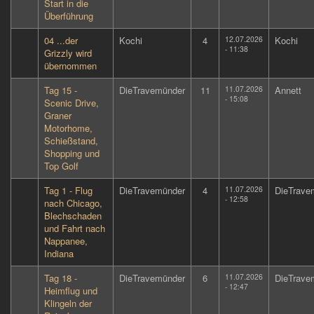
Start in die
Überführung
04 ...der
Kochi
4
12.07.2026
Kochi
- 11:38
Grizzly wird
übernommen
Tag 15 -
DieTravemünder
11
11.07.2026
Annett
- 15:08
Scenic Drive,
Graner
Motorhome,
Schießstand,
Shopping und
Top Golf
Tag 1 - Flug
DieTravemünder
4
11.07.2026
DieTrave
- 12:58
nach Chicago,
Blechschaden
und Fahrt nach
Nappanee,
Indiana
Tag 18 -
DieTravemünder
6
11.07.2026
DieTrave
- 12:47
Heimflug und
Klingeln der