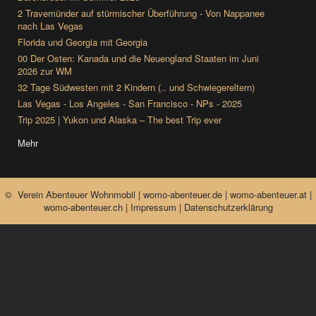
2 Travemünder auf stürmischer Überführung - Von Nappanee
nach Las Vegas
Florida und Georgia mit Georgia
00 Der Osten: Kanada und die Neuengland Staaten im Juni
2026 zur WM
32 Tage Südwesten mit 2 Kindern (.. und Schwiegereltern)
Las Vegas - Los Angeles - San Francisco - NPs - 2025
Trip 2025 | Yukon und Alaska – The best Trip ever
Mehr
© Verein Abenteuer Wohnmobil | womo-abenteuer.de | womo-abenteuer.at |
womo-abenteuer.ch |
Impressum
|
Datenschutzerklärung