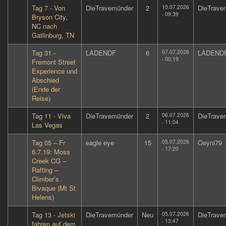
Tag 7 - Von
DieTravemünder
2
10.07.2026
DieTrave
- 09:39
Bryson City,
NC nach
Gatlinburg, TN
Tag 31 -
LADENDF
6
07.07.2026
LADEND
- 00:19
Fremont Street
Experience und
Abschied
(Ende der
Reise)
Tag 11 - Viva
DieTravemünder
2
06.07.2026
DieTrave
- 11:04
Las Vegas
Tag 05 – Fr
eagle eye
15
05.07.2026
Oeyni79
- 17:20
6.7.19: Moss
Creek CG –
Rafting –
Climber’s
Bivaque (Mt St
Helens)
Tag 13 - Jetski
DieTravemünder
Neu
05.07.2026
DieTrave
- 13:47
fahren auf dem