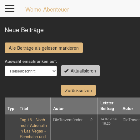
Direkt
Womo-Abenteuer
zum
Inhalt
Neue Beiträge
Alle Beiträge als gelesen markieren
p
Auswahl einschränken auf:
Aktualisieren
Zurücksetzen
Letzter
Typ
Titel
Autor
Beitrag
Autor
Tag 16 - Noch
DieTravemünder
2
14.07.2026
DieTrave
- 16:25
mehr Adrenalin
in Las Vegas -
Rennbahn und