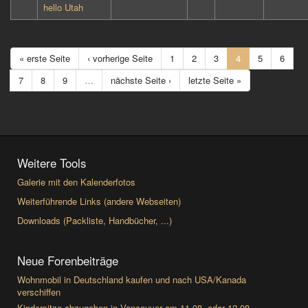
hello Utah
« erste Seite
‹ vorherige Seite
1
2
3
4
5
6
7
8
9
…
nächste Seite ›
letzte Seite »
Weitere Tools
Galerie mit den Kalenderfotos
Weiterführende Links (andere Webseiten)
Downloads (Packliste, Handbücher, ...)
Neue Forenbeiträge
Wohnmobil in Deutschland kaufen und nach USA/Kanada
verschiffen
Kindersitze abzugeben in Vancouver am 11.08. oder 12.08.