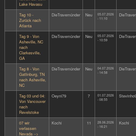
Lake Havasu
Tag 10 -
DieTravemünder
Neu
05.07.2026
DieTrave
- 11:10
Zurück nach
Atlanta
Tag 9 - Von
DieTravemünder
Neu
05.07.2026
DieTrave
- 10:59
Asheville, NC
nach
Clarkesville,
GA
Tag 8 - Von
DieTravemünder
Neu
04.07.2026
DieTrave
- 14:58
Gatlinburg, TN
nach Asheville,
NC
Tag 03 und 04:
Oeyni79
7
01.07.2026
Stevinho
- 08:55
Von Vancouver
nach
Revelstoke
07 wir
Kochi
11
28.06.2026
Kochi
- 16:21
verlassen
Nevada -->