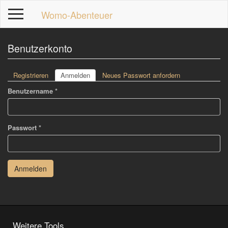
Direkt
Womo-Abenteuer
zum
Inhalt
Benutzerkonto
Haupt-
Registrieren
Anmelden
(aktiver
Neues Passwort anfordern
Reiter
Reiter)
Benutzername
*
p
Passwort
*
Anmelden
Weitere Tools