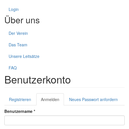
Login
Über uns
Der Verein
Das Team
Unsere Leitsätze
FAQ
Benutzerkonto
Haupt-
Registrieren
Anmelden
(aktiver
Neues Passwort anfordern
Reiter
Reiter)
Benutzername
*