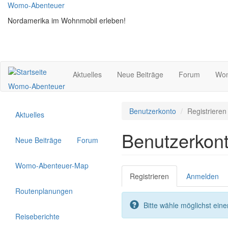
Direkt
Womo-Abenteuer
zum
Nordamerika im Wohnmobil erleben!
Inhalt
Aktuelles
Neue Beiträge
Forum
Wom
Womo-Abenteuer
Benutzerkonto
Registrieren
Aktuelles
Benutzerkon
Neue Beiträge
Forum
Womo-Abenteuer-Map
Haupt-
Registrieren
(aktiver
Anmelden
Reiter
Reiter)
Routenplanungen
Bitte wähle möglichst ei
Reiseberichte