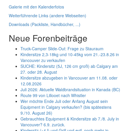
Galerie mit den Kalenderfotos
Weiterführende Links (andere Webseiten)
Downloads (Packliste, Handbücher, ...)
Neue Forenbeiträge
Truck-Camper Slide-Out: Frage zu Stauraum
Kindersitze 2,3-18kg und 10-45kg vom 21.-23.8.26 in
Vancouver zu verkaufen
SUCHE: Kindersitz (5J, 126 cm groß) ab Calgary am
27. oder 28. August
Kindersitze abzugeben in Vancouver am 11.08. oder
12.08.2026
Juli 2026: Aktuelle Waldbrandsituation in Kanada (BC)
Route 99 von Lillooet nach Whistler
Wer möchte Ende Juli oder Anfang August sein
Equipment in Calgary verkaufen? (bis spätestens
9./10. August 26)
Gebrauchtes Equipment & Kindersitze ab 7./8. July in
Vancouver? 6.9. zurück.
Kindersitz (>4J) und Grill und evtl. noch mehr in