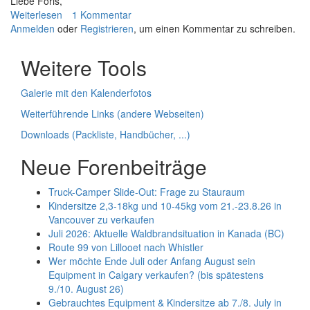
Liebe Foris,
NP
Weiterlesen
über
1 Kommentar
und
Anmelden
oder
Familien
Registrieren
, um einen Kommentar zu schreiben.
Yellowstone
Auszeit:
sowie
SFO
Weitere Tools
den
über
Rocky
Yosemite
Mountain
Galerie mit den Kalenderfotos
-
NP
LV
Weiterführende Links (andere Webseiten)
nach
-
Denver
Downloads (Packliste, Handbücher, ...)
Zion
(Sommer
&
Neue Forenbeiträge
2025)
Bryce
-
Truck-Camper Slide-Out: Frage zu Stauraum
Page
Kindersitze 2,3-18kg und 10-45kg vom 21.-23.8.26 in
-
Vancouver zu verkaufen
Monument
Juli 2026: Aktuelle Waldbrandsituation in Kanada (BC)
Valley
Route 99 von Lillooet nach Whistler
und
Wer möchte Ende Juli oder Anfang August sein
GC
Equipment in Calgary verkaufen? (bis spätestens
nach
9./10. August 26)
L.A
Gebrauchtes Equipment & Kindersitze ab 7./8. July in