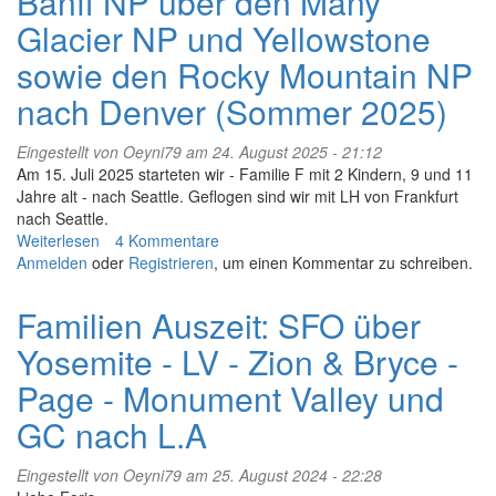
Banff NP über den Many
Glacier NP und Yellowstone
sowie den Rocky Mountain NP
nach Denver (Sommer 2025)
Eingestellt von
Oeyni79
am 24. August 2025 - 21:12
Am 15. Juli 2025 starteten wir - Familie F mit 2 Kindern, 9 und 11
Jahre alt - nach Seattle. Geflogen sind wir mit LH von Frankfurt
nach Seattle.
Weiterlesen
über
4 Kommentare
Anmelden
oder
Von
Registrieren
, um einen Kommentar zu schreiben.
Seattle
via
Familien Auszeit: SFO über
Vancouver
Yosemite - LV - Zion & Bryce -
und
Banff
Page - Monument Valley und
NP
über
GC nach L.A
den
Many
Eingestellt von
Oeyni79
am 25. August 2024 - 22:28
Glacier