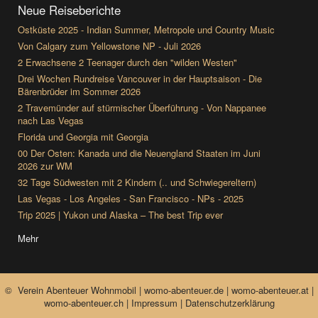
Neue Reiseberichte
Ostküste 2025 - Indian Summer, Metropole und Country Music
Von Calgary zum Yellowstone NP - Juli 2026
2 Erwachsene 2 Teenager durch den "wilden Westen"
Drei Wochen Rundreise Vancouver in der Hauptsaison - Die
Bärenbrüder im Sommer 2026
2 Travemünder auf stürmischer Überführung - Von Nappanee
nach Las Vegas
Florida und Georgia mit Georgia
00 Der Osten: Kanada und die Neuengland Staaten im Juni
2026 zur WM
32 Tage Südwesten mit 2 Kindern (.. und Schwiegereltern)
Las Vegas - Los Angeles - San Francisco - NPs - 2025
Trip 2025 | Yukon und Alaska – The best Trip ever
Mehr
© Verein Abenteuer Wohnmobil | womo-abenteuer.de | womo-abenteuer.at |
womo-abenteuer.ch |
Impressum
|
Datenschutzerklärung