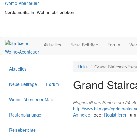
Direkt
Womo-Abenteuer
zum
Nordamerika im Wohnmobil erleben!
Inhalt
Aktuelles
Neue Beiträge
Forum
Wom
Womo-Abenteuer
Links
Grand Staircase-Escal
Aktuelles
Grand Stairc
Neue Beiträge
Forum
Womo-Abenteuer-Map
Eingestellt von
Sonora
am 24. Au
http://www.blm.gov/pgdata/etc/m
Routenplanungen
Anmelden
oder
Registrieren
, um
Reiseberichte