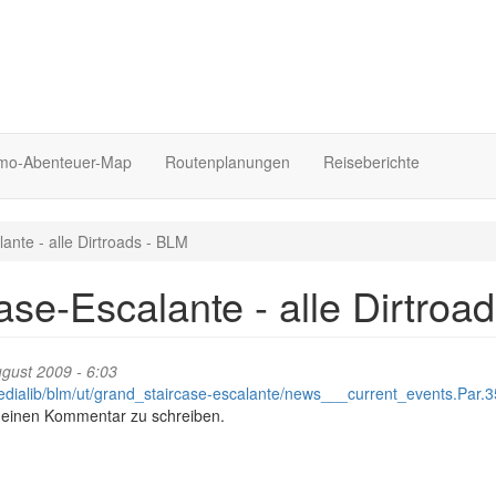
o-Abenteuer-Map
Routenplanungen
Reiseberichte
ante - alle Dirtroads - BLM
ase-Escalante - alle Dirtroa
gust 2009 - 6:03
edialib/blm/ut/grand_staircase-escalante/news___current_events.Par.3
 einen Kommentar zu schreiben.