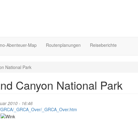
o-Abenteuer-Map
Routenplanungen
Reiseberichte
on National Park
and Canyon National Park
uar 2010 - 16:46
ike/GRCA/_GRCA_Over/_GRCA_Over.htm
r