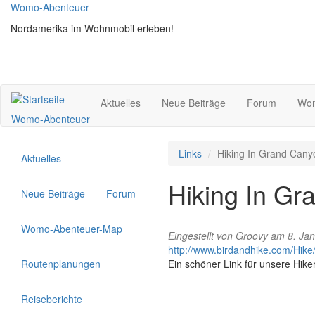
Direkt
Womo-Abenteuer
zum
Nordamerika im Wohnmobil erleben!
Inhalt
Aktuelles
Neue Beiträge
Forum
Wom
Womo-Abenteuer
Links
Hiking In Grand Cany
Aktuelles
Hiking In Gr
Neue Beiträge
Forum
Womo-Abenteuer-Map
Eingestellt von
Groovy
am 8. Jan
http://www.birdandhike.com/H
Routenplanungen
Ein schöner Link für unsere Hike
Reiseberichte