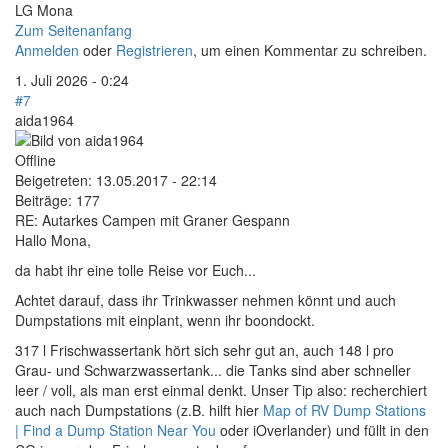
LG Mona
Zum Seitenanfang
Anmelden
oder
Registrieren
, um einen Kommentar zu schreiben.
1. Juli 2026 - 0:24
#7
aida1964
Offline
Beigetreten:
13.05.2017 - 22:14
Beiträge:
177
RE: Autarkes Campen mit Graner Gespann
Hallo Mona,
da habt ihr eine tolle Reise vor Euch...
Achtet darauf, dass ihr Trinkwasser nehmen könnt und auch
Dumpstations mit einplant, wenn ihr boondockt.
317 l Frischwassertank hört sich sehr gut an, auch 148 l pro
Grau- und Schwarzwassertank... die Tanks sind aber schneller
leer / voll, als man erst einmal denkt. Unser Tip also: recherchiert
auch nach Dumpstations (z.B. hilft hier
Map of RV Dump Stations
| Find a Dump Station Near You
oder iOverlander) und füllt in den