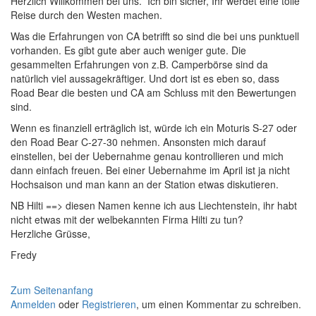
Herzlich Willkommen bei uns. Ich bin sicher, Ihr werdet eine tolle
Reise durch den Westen machen.
Was die Erfahrungen von CA betrifft so sind die bei uns punktuell
vorhanden. Es gibt gute aber auch weniger gute. Die
gesammelten Erfahrungen von z.B. Camperbörse sind da
natürlich viel aussagekräftiger. Und dort ist es eben so, dass
Road Bear die besten und CA am Schluss mit den Bewertungen
sind.
Wenn es finanziell erträglich ist, würde ich ein Moturis S-27 oder
den Road Bear C-27-30 nehmen. Ansonsten mich darauf
einstellen, bei der Uebernahme genau kontrollieren und mich
dann einfach freuen. Bei einer Uebernahme im April ist ja nicht
Hochsaison und man kann an der Station etwas diskutieren.
NB Hilti ==> diesen Namen kenne ich aus Liechtenstein, ihr habt
nicht etwas mit der welbekannten Firma Hilti zu tun?
Herzliche Grüsse,
Fredy
Zum Seitenanfang
Anmelden
oder
Registrieren
, um einen Kommentar zu schreiben.