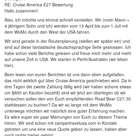
RE: Cruise America E27 Bewertung
Hallo zusammen!
Also, ich möchte uns einmal schnell vorstellen. Wir (mein Mann +
4 jährigem Sohn und ich) werden vom 13 April bis zum 1 Juli mit
dem WoMo durch den West der USA fahren.
Wir sind gerade in der Routenplanung (stellen wir später ein) und
sind auf diese fantastische deutschsprachige Seite gestossen. Ich
habe schon viele Berichte gelesen und freue mich mehr und mehr
auf unsere Zeit in USA. Wir starten in Perth/Australien (wir leben
hier).
Beim lesen von euren Berichten ist uns dann eben aufgefallen,
das nicht wirklich gut über Cruise America geschrieben wird. Da in
drei Tagen die zweite Zahlung fällig wird (wir haben schone etwas
um $800 an Kaution bezahlt) sind wir jetzt am überlegen ob wir
versuchen sollen den von Euch empfehlenden Road Bear C27-30
stattdessen zu buchen? Da wir so lange mit dem WoMo
unterwegs möchten wir natürlich eine guter Erfahrung machen.
Es wäre super ein paar Meinungen von Euch zu diesem Thema
hören. Wir sind schon mit campertravelusa.com in Kontakt
getreten um uns eine neue Quote geben zu lassen, haben aber
noch nichts bisher gehört.