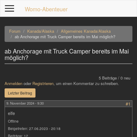
Direkt
Womo-Abenteuer
zum
Inhalt
Forum
Kanada/Alaska
Allgemeines Kanada/Alaska
ab Anchorage mit Truck Camper bereits im Mai möglich?
ab Anchorage mit Truck Camper bereits im Mai
p
möglich?
5 Beiträge / 0 neu
Anmelden
oder
Registrieren
, um einen Kommentar zu schreiben.
Letzter Beitrag
9. November 2024 - 9:30
#1
elfe
Offline
Beigetreten:
27.06.2023 - 20:18
Beiträge:
12