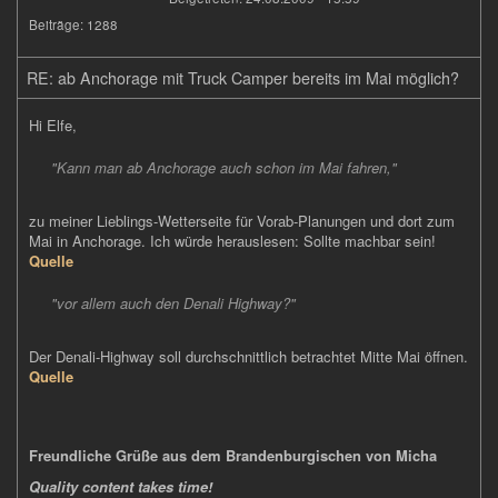
Beiträge:
1288
RE: ab Anchorage mit Truck Camper bereits im Mai möglich?
Hi Elfe,
"Kann man ab Anchorage auch schon im Mai fahren,"
zu meiner Lieblings-Wetterseite für Vorab-Planungen und dort zum
Mai in Anchorage. Ich würde herauslesen: Sollte machbar sein!
Quelle
(link
is
external)
"vor allem auch den Denali Highway?"
Der Denali-Highway soll durchschnittlich betrachtet Mitte Mai öffnen.
Quelle
(link
is
external)
Freundliche Grüße aus dem Brandenburgischen von Micha
Quality content takes time!