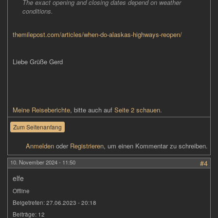
The exact opening and closing dates depend on weather
conditions.
themilepost.com/articles/when-do-alaskas-highways-reopen/
(link
is
external)
Liebe Grüße Gerd
Meine Reiseberichte
, bitte auch auf
Seite 2 schauen
.
Zum Seitenanfang
Anmelden
oder
Registrieren
, um einen Kommentar zu schreiben.
10. November 2024 - 11:50
#4
elfe
Offline
Beigetreten:
27.06.2023 - 20:18
Beiträge:
12