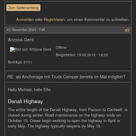
Zum Seitenanfang
Anmelden
oder
Registrieren
, um einen Kommentar zu schreiben.
10. November 2024 - 7:45
#3
Arizona-Gerd
Offline
Beigetreten:
19.02.2012 - 16:00
Beiträge:
6701
RE: ab Anchorage mit Truck Camper bereits im Mai möglich?
Hallo Michael, hallo Elfe.
Denali Highway
The entire length of the Denali Highway, from Paxson to Cantwell, is
closed during winter. Road maintenance on the highway ends on
October 15. Crews begin working to open the highway in April or
early May. The highway typically reopens by May 15.