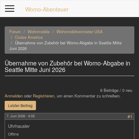
Direkt
Womo-Abenteuer
zum
Inhalt
Forum
Wohnmobile
Wohnmobilvermieter USA
Cruise America
Übernahme von Zubehör bei Womo-Abgabe in Seattle Mitte
Juni 2026
p
Übernahme von Zubehör bei Womo-Abgabe in
Seattle Mitte Juni 2026
6 Beiträge / 0 neu
Anmelden
oder
Registrieren
, um einen Kommentar zu schreiben.
Letzter Beitrag
7. Juni 2026 - 6:55
#1
Uhrhausler
Offline