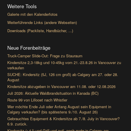
Weitere Tools
Galerie mit den Kalenderfotos
Weiterführende Links (andere Webseiten)
Downloads (Packliste, Handbücher, ...)
Neue Forenbeiträge
Truck-Camper Slide-Out: Frage zu Stauraum
Kindersitze 2,3-18kg und 10-45kg vom 21.-23.8.26 in Vancouver zu
verkaufen
SUCHE: Kindersitz (5J, 126 cm groß) ab Calgary am 27. oder 28.
August
Kindersitze abzugeben in Vancouver am 11.08. oder 12.08.2026
Juli 2026: Aktuelle Waldbrandsituation in Kanada (BC)
Route 99 von Lillooet nach Whistler
Wer möchte Ende Juli oder Anfang August sein Equipment in
Calgary verkaufen? (bis spätestens 9./10. August 26)
Gebrauchtes Equipment & Kindersitze ab 7./8. July in Vancouver?
6.9. zurück.
Kindersitz (>4J) und Grill und evtl. noch mehr in Calgary am