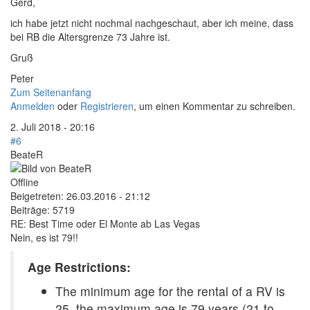
Gerd,
ich habe jetzt nicht nochmal nachgeschaut, aber ich meine, dass
bei RB die Altersgrenze 73 Jahre ist.
Gruß
Peter
Zum Seitenanfang
Anmelden
oder
Registrieren
, um einen Kommentar zu schreiben.
2. Juli 2018 - 20:16
#6
BeateR
Offline
Beigetreten:
26.03.2016 - 21:12
Beiträge:
5719
RE: Best Time oder El Monte ab Las Vegas
Nein, es ist 79!!
Age Restrictions:
The minimum age for the rental of a RV is
25, the maximum age is 79 years (21 to