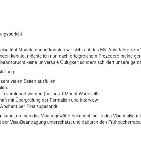
ungsbericht
se fünf Monate dauert konnten wir nicht auf das ESTA-Verfahren zur
inden konnte, möchte ich nun nach erfolgreichem Prozedere meine gem
 beansprucht keine universale Gültigkeit sondern schildert unsere gem
tellung:
sehr vielen Seiten ausfüllen.
len.
min vereinbart werden (bei uns 1 Monat Wartezeit)
haft mit Überprüfung der Formalien und Interview
 Wochen) per Post zugesandt
en kann, ob man das Visum gewährt bekommt, sollte das Visum also m
ität der Visa-Beantragung unterschätzt und dadurch den Frühbucherrabat