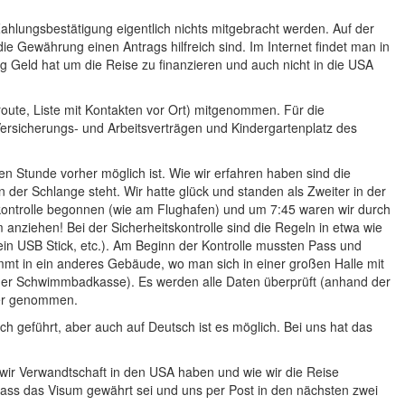
Zahlungsbestätigung eigentlich nichts mitgebracht werden. Auf der
ie Gewährung einen Antrags hilfreich sind. Im Internet findet man in
g Geld hat um die Reise zu finanzieren und auch nicht in die USA
oute, Liste mit Kontakten vor Ort) mitgenommen. Für die
Versicherungs- und Arbeitsverträgen und Kindergartenplatz des
en Stunde vorher möglich ist. Wie wir erfahren haben sind die
 der Schlange steht. Wir hatte glück und standen als Zweiter in der
skontrolle begonnen (wie am Flughafen) und um 7:45 waren wir durch
 anziehen! Bei der Sicherheitskontrolle sind die Regeln in etwa wie
n USB Stick, etc.). Am Beginn der Kontrolle mussten Pass und
mmt in ein anderes Gebäude, wo man sich in einer großen Halle mit
an der Schwimmbadkasse). Es werden alle Daten überprüft (anhand der
ger genommen.
ch geführt, aber auch auf Deutsch ist es möglich. Bei uns hat das
 wir Verwandtschaft in den USA haben und wie wir die Reise
ass das Visum gewährt sei und uns per Post in den nächsten zwei