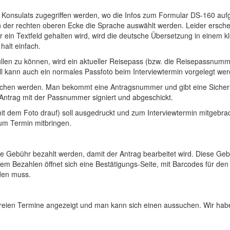
s Konsulats zugegriffen werden, wo die Infos zum Formular DS-160 auf
 der rechten oberen Ecke die Sprache auswählt werden. Leider erschei
ein Textfeld gehalten wird, wird die deutsche Übersetzung in einem k
halt einfach.
len zu können, wird ein aktueller Reisepass (bzw. die Reisepassnummer
all kann auch ein normales Passfoto beim Interviewtermin vorgelegt wer
hen werden. Man bekommt eine Antragsnummer und gibt eine Sicherheit
ntrag mit der Passnummer signiert und abgeschickt.
(mit dem Foto drauf) soll ausgedruckt und zum Interviewtermin mitgeb
zum Termin mitbringen.
 Gebühr bezahlt werden, damit der Antrag bearbeitet wird. Diese Gebü
em Bezahlen öffnet sich eine Bestätigungs-Seite, mit Barcodes für de
den muss.
freien Termine angezeigt und man kann sich einen aussuchen. Wir h