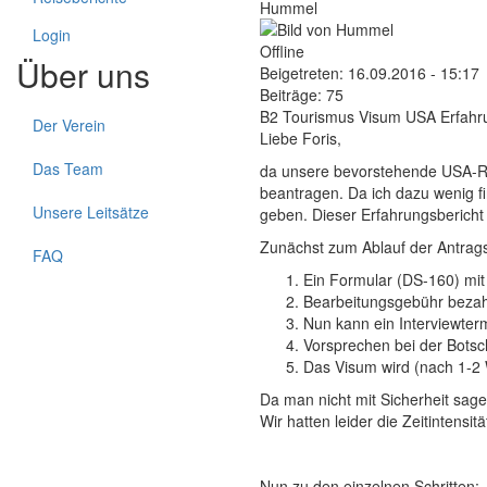
Hummel
Login
Offline
Über uns
Beigetreten:
16.09.2016 - 15:17
Beiträge:
75
B2 Tourismus Visum USA Erfahr
Der Verein
Liebe Foris,
Das Team
da unsere bevorstehende USA-Rei
beantragen. Da ich dazu wenig f
Unsere Leitsätze
geben. Dieser Erfahrungsbericht
Zunächst zum Ablauf der Antrags
FAQ
Ein Formular (DS-160) mit 
Bearbeitungsgebühr bezah
Nun kann ein Interviewter
Vorsprechen bei der Botsc
Das Visum wird (nach 1-2
Da man nicht mit Sicherheit sag
Wir hatten leider die Zeitintens
Nun zu den einzelnen Schritten: