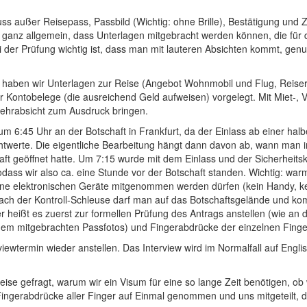
ss außer Reisepass, Passbild (Wichtig: ohne Brille), Bestätigung und 
r ganz allgemein, dass Unterlagen mitgebracht werden können, die für d
 der Prüfung wichtig ist, dass man mit lauteren Absichten kommt, genu
n haben wir Unterlagen zur Reise (Angebot Wohnmobil und Flug, Reiser
r Kontobelege (die ausreichend Geld aufweisen) vorgelegt. Mit Miet-, 
kehrabsicht zum Ausdruck bringen.
um 6:45 Uhr an der Botschaft in Frankfurt, da der Einlass ab einer halb
htwerte. Die eigentliche Bearbeitung hängt dann davon ab, wann man in
aft geöffnet hatte. Um 7:15 wurde mit dem Einlass und der Sicherheit
odass wir also ca. eine Stunde vor der Botschaft standen. Wichtig: warm
ne elektronischen Geräte mitgenommen werden dürfen (kein Handy, kei
ach der Kontroll-Schleuse darf man auf das Botschaftsgelände und ko
ier heißt es zuerst zur formellen Prüfung des Antrags anstellen (wie 
dem mitgebrachten Passfotos) und Fingerabdrücke der einzelnen Fin
iewtermin wieder anstellen. Das Interview wird im Normalfall auf Englis
se gefragt, warum wir ein Visum für eine so lange Zeit benötigen, ob
ingerabdrücke aller Finger auf Einmal genommen und uns mitgeteilt, d