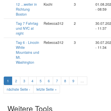
12 ...weiter in
Kochi
3
01.08.20
Richtung
- 08:59
Boston
Tag 7 Fahrtag
Rebecca312
2
30.07.20
und NYC at
- 11:37
night
Tag 6 - Lincoln
Rebecca312
3
30.07.20
White
- 11:34
Mountains und
Mt.
Washington
1
2
3
4
5
6
7
8
9
…
nächste Seite ›
letzte Seite »
Weitere Tools