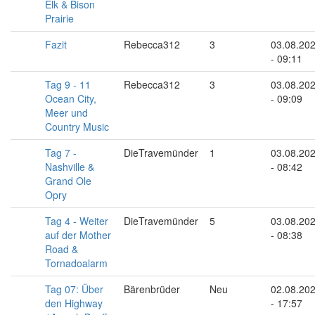
Elk & Bison
Prairie
Fazit
Rebecca312
3
03.08.20
- 09:11
Tag 9 - 11
Rebecca312
3
03.08.20
Ocean City,
- 09:09
Meer und
Country Music
Tag 7 -
DieTravemünder
1
03.08.20
Nashville &
- 08:42
Grand Ole
Opry
Tag 4 - Weiter
DieTravemünder
5
03.08.20
auf der Mother
- 08:38
Road &
Tornadoalarm
Tag 07: Über
Bärenbrüder
Neu
02.08.20
den Highway
- 17:57