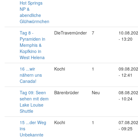
Hot Springs
NP &
abendliche
Glühwürmchen
Tag 8 -
DieTravemünder
7
10.08.20
Pyramiden in
- 13:20
Memphis &
Kopfkino in
West Helena
16 ...wir
Kochi
1
09.08.20
nähern uns
- 12:41
Canada!
Tag 09: Seen
Bärenbrüder
Neu
08.08.20
sehen mit dem
- 10:24
Lake Louise
Shuttle
15 ...der Weg
Kochi
1
07.08.20
ins
- 09:25
Unbekannte