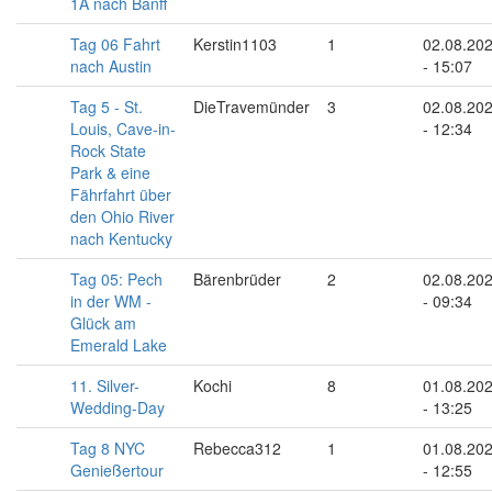
1A nach Banff
Tag 06 Fahrt
Kerstin1103
1
02.08.20
nach Austin
- 15:07
Tag 5 - St.
DieTravemünder
3
02.08.20
Louis, Cave-in-
- 12:34
Rock State
Park & eine
Fährfahrt über
den Ohio River
nach Kentucky
Tag 05: Pech
Bärenbrüder
2
02.08.20
in der WM -
- 09:34
Glück am
Emerald Lake
11. Silver-
Kochi
8
01.08.20
Wedding-Day
- 13:25
Tag 8 NYC
Rebecca312
1
01.08.20
Genießertour
- 12:55