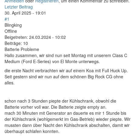
Anmelden
oder
Registrieren
, um einen Kommentar zu schreiben.
Letzter Beitrag
30. April 2025 - 19:01
#1
Blingking
Offline
Beigetreten:
24.03.2024 - 10:02
Beiträge:
10
Batterie Probleme
Hallo zusammen, wir sind nun seit Montag mit unserem Class C
Medium (Ford E-Series) von El Monte unterwegs.
die erste Nacht verbrachten wir auf einem Koa mit Full Huck Up.
Seit gestern sind wir nun auf dem schönen Big Rock CG ohne
alles.
schon nach 3 Stunden piepte der Kühlschrank, obwohl die
Batterie vorher voll war. Die Batterie zeigte empty an.
mach 30 Minuten mit Generator an dauerte es mir 1 Stunde bis
der Kühlschrank (wohlgemerkt im Gas-Betrieb) wieder piepte. Wir
mussten dann über Nacht den Kühlschrank abschalten, damit wir
überhaupt schlafen konnten.