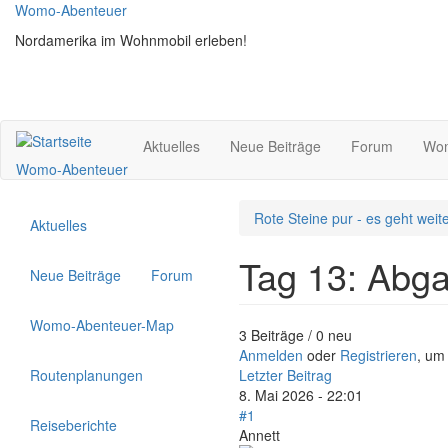
Direkt
Womo-Abenteuer
zum
Nordamerika im Wohnmobil erleben!
Inhalt
Aktuelles
Neue Beiträge
Forum
Wom
Womo-Abenteuer
Rote Steine pur - es geht weiter
Aktuelles
Tag 13: Abg
Neue Beiträge
Forum
Womo-Abenteuer-Map
3 Beiträge / 0 neu
Anmelden
oder
Registrieren
, um
Routenplanungen
Letzter Beitrag
8. Mai 2026 - 22:01
#1
Reiseberichte
Annett