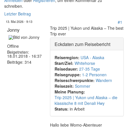
Anmelden
oder
Registrieren
, um einen Kommentar zu
schreiben.
Letzter Beitrag
13. Mai 2026 - 9:13
#1
Trip 2025 | Yukon und Alaska – The best
Jonny
Trip ever
Eckdaten zum Reisebericht
Offline
Beigetreten:
18.01.2018 - 16:37
Reiseregion:
USA - Alaska
Beiträge:
314
Start/Ziel:
Whitehorse
Reisedauer:
27-35 Tage
Reisegruppe:
1-2 Personen
Reiseschwerpunkte:
Wandern
Reisezeit:
Sommer
Meine Planung:
Trip 2025 | Yukon und Alaska – die
klassische 8 mit Denali Hwy
Status:
in Arbeit
Hallo liebe Womo-Abenteuer