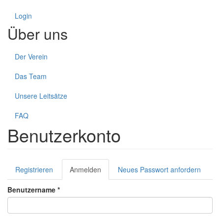
Login
Über uns
Der Verein
Das Team
Unsere Leitsätze
FAQ
Benutzerkonto
Haupt-
Registrieren
Anmelden
(aktiver
Neues Passwort anfordern
Reiter
Reiter)
Benutzername
*