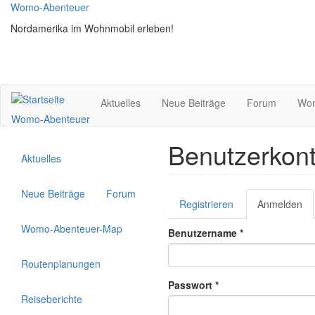
Direkt
Womo-Abenteuer
zum
Nordamerika im Wohnmobil erleben!
Inhalt
Aktuelles
Neue Beiträge
Forum
Wom
Womo-Abenteuer
Benutzerkon
Aktuelles
Haupt-
Neue Beiträge
Forum
Registrieren
Anmelden
(ak
Reiter
Re
Womo-Abenteuer-Map
Benutzername
*
Routenplanungen
Passwort
*
Reiseberichte