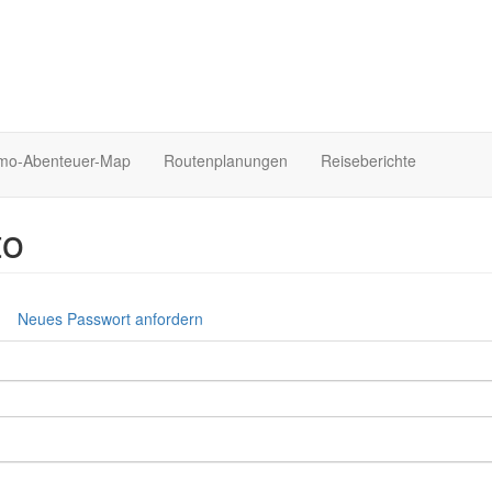
o-Abenteuer-Map
Routenplanungen
Reiseberichte
to
tiver
Neues Passwort anfordern
iter)