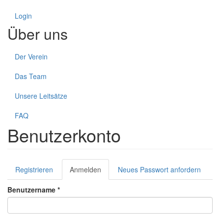
Login
Über uns
Der Verein
Das Team
Unsere Leitsätze
FAQ
Benutzerkonto
Haupt-
Registrieren
Anmelden
(aktiver
Neues Passwort anfordern
Reiter
Reiter)
Benutzername
*