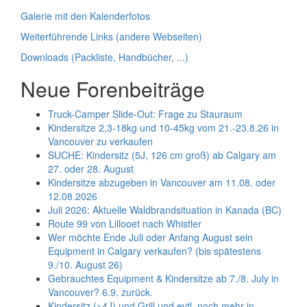
Galerie mit den Kalenderfotos
Weiterführende Links (andere Webseiten)
Downloads (Packliste, Handbücher, ...)
Neue Forenbeiträge
Truck-Camper Slide-Out: Frage zu Stauraum
Kindersitze 2,3-18kg und 10-45kg vom 21.-23.8.26 in
Vancouver zu verkaufen
SUCHE: Kindersitz (5J, 126 cm groß) ab Calgary am
27. oder 28. August
Kindersitze abzugeben in Vancouver am 11.08. oder
12.08.2026
Juli 2026: Aktuelle Waldbrandsituation in Kanada (BC)
Route 99 von Lillooet nach Whistler
Wer möchte Ende Juli oder Anfang August sein
Equipment in Calgary verkaufen? (bis spätestens
9./10. August 26)
Gebrauchtes Equipment & Kindersitze ab 7./8. July in
Vancouver? 6.9. zurück.
Kindersitz (>4J) und Grill und evtl. noch mehr in