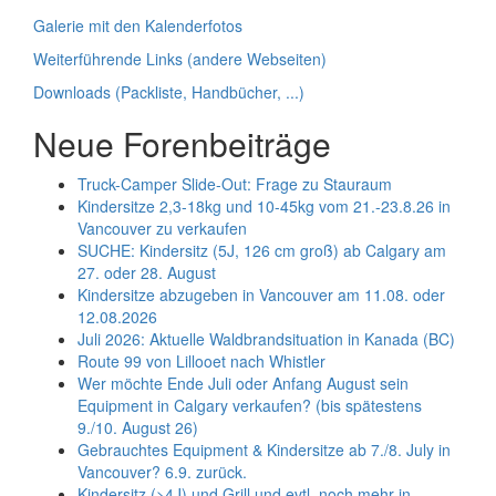
Galerie mit den Kalenderfotos
Weiterführende Links (andere Webseiten)
Downloads (Packliste, Handbücher, ...)
Neue Forenbeiträge
Truck-Camper Slide-Out: Frage zu Stauraum
Kindersitze 2,3-18kg und 10-45kg vom 21.-23.8.26 in
Vancouver zu verkaufen
SUCHE: Kindersitz (5J, 126 cm groß) ab Calgary am
27. oder 28. August
Kindersitze abzugeben in Vancouver am 11.08. oder
12.08.2026
Juli 2026: Aktuelle Waldbrandsituation in Kanada (BC)
Route 99 von Lillooet nach Whistler
Wer möchte Ende Juli oder Anfang August sein
Equipment in Calgary verkaufen? (bis spätestens
9./10. August 26)
Gebrauchtes Equipment & Kindersitze ab 7./8. July in
Vancouver? 6.9. zurück.
Kindersitz (>4J) und Grill und evtl. noch mehr in