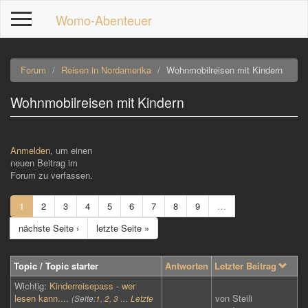
Direkt
Womo-Abenteuer
zum
Inhalt
Forum
Reisen in Nordamerika
Wohnmobilreisen mit Kindern
Wohnmobilreisen mit Kindern
p
Anmelden
, um einen
neuen Beitrag im
Forum zu verfassen.
1
2
3
4
5
6
7
8
9
…
nächste Seite ›
letzte Seite »
Topic / Topic starter
Antworten
Letzter Beitrag
Wichtig:
Kinderreisepass - wer
lesen kann....
von
Steili
(Seite:
1
,
2
,
3
…
Letzte