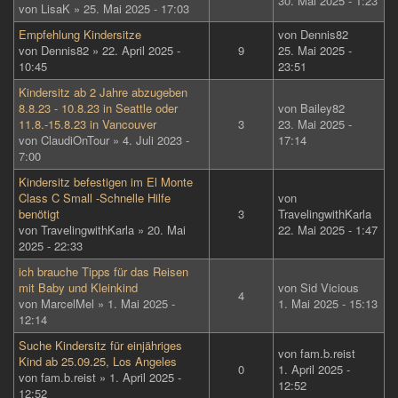
30. Mai 2025 - 1:23
von
LisaK
» 25. Mai 2025 - 17:03
Empfehlung Kindersitze
von
Dennis82
von
Dennis82
» 22. April 2025 -
9
25. Mai 2025 -
10:45
23:51
Kindersitz ab 2 Jahre abzugeben
8.8.23 - 10.8.23 in Seattle oder
von
Bailey82
11.8.-15.8.23 in Vancouver
3
23. Mai 2025 -
von
ClaudiOnTour
» 4. Juli 2023 -
17:14
7:00
Kindersitz befestigen im El Monte
Class C Small -Schnelle Hilfe
von
benötigt
3
TravelingwithKarla
von
TravelingwithKarla
» 20. Mai
22. Mai 2025 - 1:47
2025 - 22:33
ich brauche Tipps für das Reisen
mit Baby und Kleinkind
von
Sid Vicious
4
von
MarcelMel
» 1. Mai 2025 -
1. Mai 2025 - 15:13
12:14
Suche Kindersitz für einjähriges
von
fam.b.reist
Kind ab 25.09.25, Los Angeles
0
1. April 2025 -
von
fam.b.reist
» 1. April 2025 -
12:52
12:52