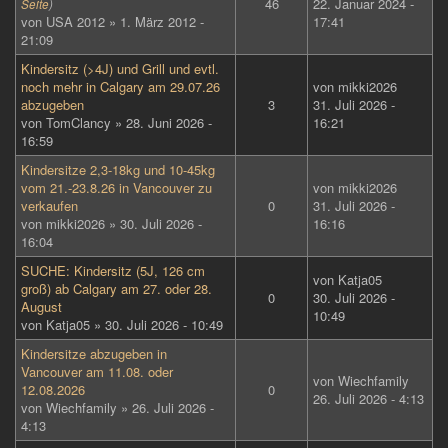
46
22. Januar 2024 -
Seite
)
von
USA 2012
» 1. März 2012 -
17:41
21:09
Kindersitz (>4J) und Grill und evtl.
noch mehr in Calgary am 29.07.26
von
mikki2026
abzugeben
3
31. Juli 2026 -
von
TomClancy
» 28. Juni 2026 -
16:21
16:59
Kindersitze 2,3-18kg und 10-45kg
vom 21.-23.8.26 in Vancouver zu
von
mikki2026
verkaufen
0
31. Juli 2026 -
von
mikki2026
» 30. Juli 2026 -
16:16
16:04
SUCHE: Kindersitz (5J, 126 cm
von
Katja05
groß) ab Calgary am 27. oder 28.
0
30. Juli 2026 -
August
10:49
von
Katja05
» 30. Juli 2026 - 10:49
Kindersitze abzugeben in
Vancouver am 11.08. oder
von
Wiechfamily
12.08.2026
0
26. Juli 2026 - 4:13
von
Wiechfamily
» 26. Juli 2026 -
4:13