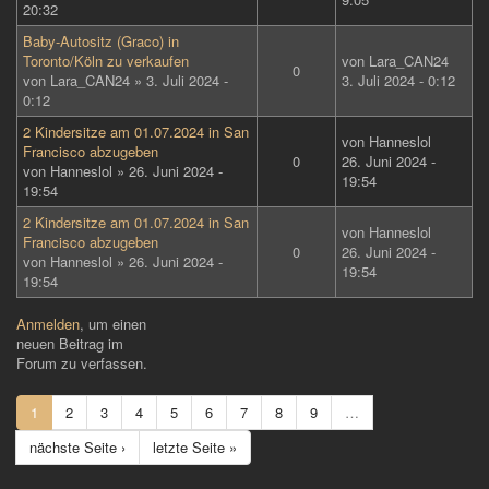
20:32
Baby-Autositz (Graco) in
Toronto/Köln zu verkaufen
von
Lara_CAN24
0
von
Lara_CAN24
» 3. Juli 2024 -
3. Juli 2024 - 0:12
0:12
2 Kindersitze am 01.07.2024 in San
von
Hanneslol
Francisco abzugeben
0
26. Juni 2024 -
von
Hanneslol
» 26. Juni 2024 -
19:54
19:54
2 Kindersitze am 01.07.2024 in San
von
Hanneslol
Francisco abzugeben
0
26. Juni 2024 -
von
Hanneslol
» 26. Juni 2024 -
19:54
19:54
Anmelden
, um einen
neuen Beitrag im
Forum zu verfassen.
1
2
3
4
5
6
7
8
9
…
nächste Seite ›
letzte Seite »