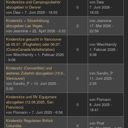
Kindersitze und Campingzubehör
von
Dwa
abzugeben in Denver
0
7. Juni 2026 -
von
Dwa
» 7. Juni 2026 - 18:03
18:03
Kindersitz + Sitzerhöhung
von
Jeannine
abzugeben Las Vegas
2
17. Mai 2026 -
von
Jeannine
» 22. April 2026 - 0:22
22:59
Kindersitze gesucht in Vancouver
ab 05.07. (Flughafen) oder 06.07.
von
Wiechfamily
(CruiseCanada-Verleihstation)
0
1. Februar 2026 -
von
Wiechfamily
» 1. Februar 2026
9:06
- 9:06
Kindersitz (Convertible) und
weiteres Zubehör abzugeben (15.6.,
von
Sandro_P
Vancouver)
0
11. Juni 2025 -
von
Sandro_P
» 10. Juni 2025 -
2:35
5:00
Kindersitze und RV Equipment
von
Flomann
abzugeben (12.06.2025, San
0
8. Juni 2025 -
Francisco)
18:41
von
Flomann
» 7. Juni 2025 - 6:58
Kindersitz Regularien British
von
Pirat
Columbia
6