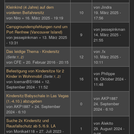
Kleinkind (4 Jahre) auf dem
von
Jindra
vorderen Beifahrersitz
10
19. März 2025 -
von
Niro
» 16. März 2025 - 19:19
17:56
Campgroundempfehlungen rund um
von
jessepinkman
Port Renfrew (Vancouver Island)
9
14. März 2025 -
von
jessepinkman
» 13. März 2025
21:55
- 13:31
Das leidige Thema - Kindersitz
von
.fx
12
10. März 2025 -
(Seite:
1
,
2
)
von
CFE
» 20. Februar 2016 - 20:15
10:11
Befestigung von Kindersitze für 2
von
Philippe
Kinder in Wohnmobil
(Seite:
1
,
2
)
16
18. Oktober 2024 -
von
IcemanBS1984
» 12.
11:48
September 2024 - 11:52
Kindersitz/Babyschale in Las Vegas
von
AKP1887
(1.-4.10.) abzugeben
0
24. September
von
AKP1887
» 24. September
2024 - 6:10
2024 - 6:10
Suche 2x Kindersitz und
von
Alekito
Rausfallschutz ab 5./6.9. LA
1
29. August 2024 -
von
Monika4118
» 27. Juli 2023 -
9:05