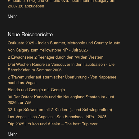
Kindersitz (>4J) und Grill und evtl. noch mehr in Calgary am
29.07.26 abzugeben
Mehr
Neue Reiseberichte
Ostküste 2025 - Indian Summer, Metropole und Country Music
Von Calgary zum Yellowstone NP - Juli 2026
2 Erwachsene 2 Teenager durch den "wilden Westen"
Drei Wochen Rundreise Vancouver in der Hauptsaison - Die
Bärenbrüder im Sommer 2026
2 Travemünder auf stürmischer Überführung - Von Nappanee
nach Las Vegas
Florida und Georgia mit Georgia
00 Der Osten: Kanada und die Neuengland Staaten im Juni
2026 zur WM
32 Tage Südwesten mit 2 Kindern (.. und Schwiegereltern)
Las Vegas - Los Angeles - San Francisco - NPs - 2025
Trip 2025 | Yukon und Alaska – The best Trip ever
Mehr