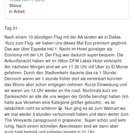
Status:
in Arbeit
Tag 01:
Nach einem 10 stündigen Flug mit der AA landen wir in Dallas.
Kurz zum Flug- wir haben uns dieses Mal Eco premium gegönnt.
Das war über Expedia inkl 1. Nacht im Hotel günstiger als
Economy mit der LH. Der Flug war dadurch super bequem. Die
Ankunftsnacht haben wir im Hilton DFW Lakes Hotel verbracht.
Am nächsten Morgen sind wir um 11:30 Uhr mit Uber zu El Monte
gefahren. Durch den Stadtverkehr dauerte das ca 1 Stunde.
Dennoch waren wir 1 stunde früher dort als vereinbart konnten
das Womo aber schon entgegen nehmen. Kurze Einweisung und
wir waren um 13 Uhr wieder on the road. Nochmals kurz ein
Dankeschön an alle die uns wegen der Größe beruhigt haben (ich
hatte aus Versehen eine Kategorie größer gebucht). -es ist
tatsächlich nicht so schlimm 😀. Nun ging es ab zum Walmart wo
wir mal wieder 3 stunden verbummelt haben und dann weiter zum
The Vineyards campground in grapevine. Super schön und sehr
ruhig. Nach einem schnellen Abendessen sind wir dann aber
auch bald bettreif und schlafen bereits in 21 Uhr.