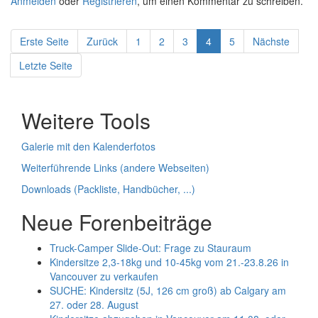
Anmelden
oder
Registrieren
, um einen Kommentar zu schreiben.
Erste Seite
Zurück
1
2
3
4
5
Nächste
Letzte Seite
Weitere Tools
Galerie mit den Kalenderfotos
Weiterführende Links (andere Webseiten)
Downloads (Packliste, Handbücher, ...)
Neue Forenbeiträge
Truck-Camper Slide-Out: Frage zu Stauraum
Kindersitze 2,3-18kg und 10-45kg vom 21.-23.8.26 in
Vancouver zu verkaufen
SUCHE: Kindersitz (5J, 126 cm groß) ab Calgary am
27. oder 28. August