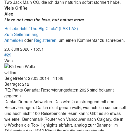
Two Jack Main CG, die ich dann natürlich sofort storniert habe.
Viele Grüße
Alex
I love not man the less, but nature more
Reisebericht "The Big Circle" (LAX-LAX)
Zum Seitenanfang
Anmelden
oder
Registrieren
, um einen Kommentar zu schreiben.
23. Juni 2026 - 15:31
#29
Wolle
Offline
Beigetreten:
27.03.2014 - 11:48
Beiträge:
212
RE: Parks Canada: Reservierungsdaten 2025 sind bekannt
gegeben
Danke für eure Antworten. Das wird ja anstrengend mit den
Reservierungen. Da ich nicht genau weiß, wonach ich suchen soll
und auch nicht 100 Reiseberichte lesen kann: Gibt es so etwas
wie eine "Benchmark Route" von Vancouver nach Calgary, die in
3 Wochen die Top-Highlights abfährt, analog zur "Banane" im
Südwesten der USA? Könnt ihr mir die entsprechende