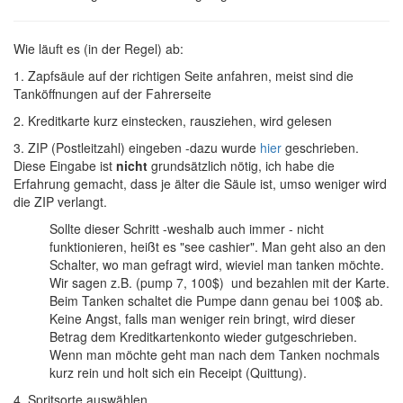
Wie läuft es (in der Regel) ab:
1. Zapfsäule auf der richtigen Seite anfahren, meist sind die
Tanköffnungen auf der Fahrerseite
2. Kreditkarte kurz einstecken, rausziehen, wird gelesen
3. ZIP (Postleitzahl) eingeben -dazu wurde
hier
geschrieben.
Diese Eingabe ist
nicht
grundsätzlich nötig, ich habe die
Erfahrung gemacht, dass je älter die Säule ist, umso weniger wird
die ZIP verlangt.
Sollte dieser Schritt -weshalb auch immer - nicht
funktionieren, heißt es "see cashier". Man geht also an den
Schalter, wo man gefragt wird, wieviel man tanken möchte.
Wir sagen z.B. (pump 7, 100$) und bezahlen mit der Karte.
Beim Tanken schaltet die Pumpe dann genau bei 100$ ab.
Keine Angst, falls man weniger rein bringt, wird dieser
Betrag dem Kreditkartenkonto wieder gutgeschrieben.
Wenn man möchte geht man nach dem Tanken nochmals
kurz rein und holt sich ein Receipt (Quittung).
4. Spritsorte auswählen