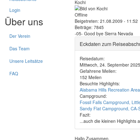
Kochi
Login
Offline
Über uns
Beigetreten:
21.08.2009 - 11:52
Beiträge:
7845
-05- Good bye Sierra Nevada
Der Verein
Eckdaten zum Reiseabschn
Das Team
Reisedatum:
Unsere Leitsätze
Mittwoch, 24. September 202
Gefahrene Meilen:
FAQ
152 Meilen
Besuchte Highlights:
Alabama Hills Recreation Area,
Campground:
Fossil Falls Campground, Littl
Sandy Flat Campground, CA-SR
Fazit:
...auch die kleinen Highligh
Hallo Zusammen,