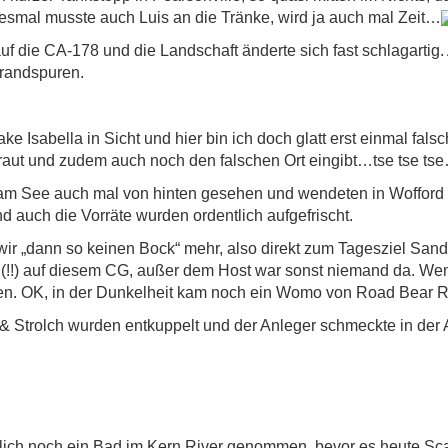
iesmal musste auch Luis an die Tränke, wird ja auch mal Zeit…
uf die CA-178 und die Landschaft änderte sich fast schlagarti
Brandspuren.
e Isabella in Sicht und hier bin ich doch glatt erst einmal fal
aut und zudem auch noch den falschen Ort eingibt…tse tse ts
am See auch mal von hinten gesehen und wendeten in Wofford 
 auch die Vorräte wurden ordentlich aufgefrischt.
 wir „dann so keinen Bock“ mehr, also direkt zum Tagesziel San
e (!!) auf diesem CG, außer dem Host war sonst niemand da. W
en. OK, in der Dunkelheit kam noch ein Womo von Road Bear R
 & Strolch wurden entkuppelt und der Anleger schmeckte in der 
rlich noch ein Bad im Kern River genommen, bevor es heute Scam