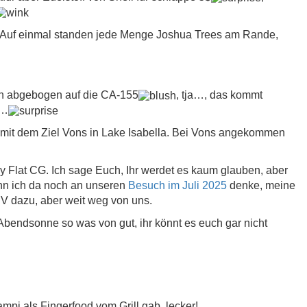
g. Auf einmal standen jede Menge Joshua Trees am Rande,
sch abgebogen auf die CA-155
, tja…, das kommt
e…
mit dem Ziel Vons in Lake Isabella. Bei Vons angekommen
dy Flat CG. Ich sage Euch, Ihr werdet es kaum glauben, aber
enn ich da noch an unseren
Besuch im Juli 2025
denke, meine
V dazu, aber weit weg von uns.
Abendsonne so was von gut, ihr könnt es euch gar nicht
pi als Fingerfood vom Grill gab, lecker!