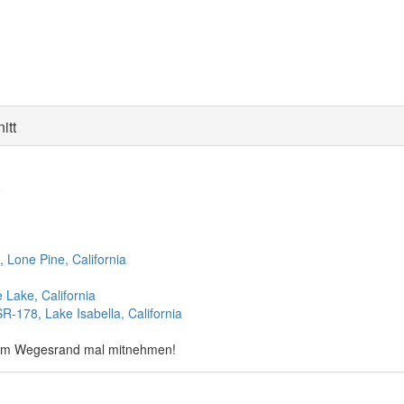
itt
5
 Lone Pine, California
e Lake, California
-178, Lake Isabella, California
ts am Wegesrand mal mitnehmen!