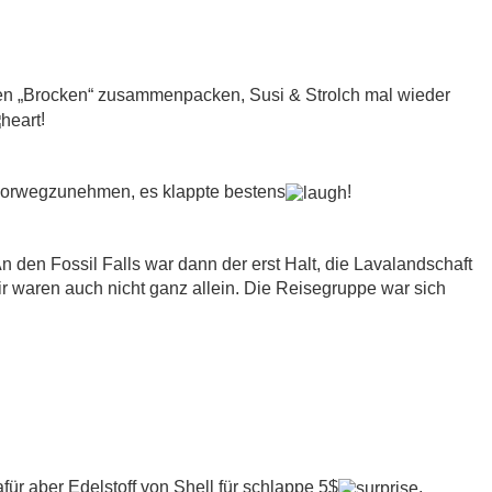
zen „Brocken“ zusammenpacken, Susi & Strolch mal wieder
!
 vorwegzunehmen, es klappte bestens
!
den Fossil Falls war dann der erst Halt, die Lavalandschaft
ir waren auch nicht ganz allein. Die Reisegruppe war sich
für aber Edelstoff von Shell für schlappe 5$
,