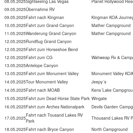
08.05.2025
Sightseeing Las Vegas
Planet Hollywood Res
09.05.2025
Übernahme RV
09.05.2025
Fahrt nach Kingman
Kingman KOA Journe
10.05.2025
Fahrt zum Grand Canyon
Mather Campground
11.05.2025
Wanderung Grand Canyon
Mather Campground
12.05.2025
Rundflug Grand Canyon
12.05.2025
Fahrt zum Horseshoe Bend
12.05.2025
Fahrt zum CG
Wahweap Rv & Camp
13.05.2025
Antelope Canyon
13.05.2025
Fahrt zum Monument Valley
Monument Valley KOA
14.05.2025
Tour Monument Valley
Jeepy´s
14.05.2025
Fahrt nach MOAB
Kens´Lake Campgrou
15.05.2025
Fahrt zum Dead Horse State Park
Wingate
16.05.2025
Fahrt zum Arches Nationalpark
Devils Garden Camp
Fahrt nach Tousand Lakes RV
17.05.2025
Thousand Lakes RV P
Park
18.05.2025
Fahrt nach Bryce Canyon
North Campground