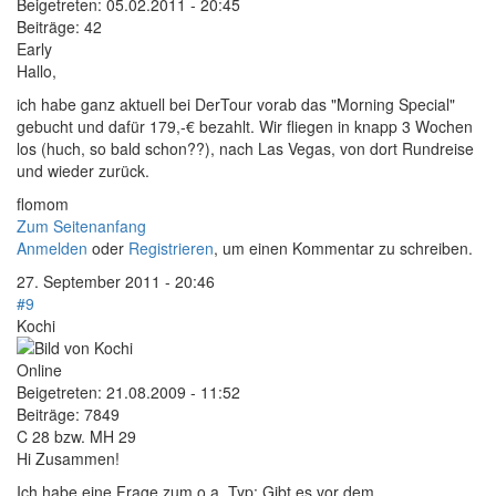
Beigetreten:
05.02.2011 - 20:45
Beiträge:
42
Early
Hallo,
ich habe ganz aktuell bei DerTour vorab das "Morning Special"
gebucht und dafür 179,-€ bezahlt. Wir fliegen in knapp 3 Wochen
los (huch, so bald schon??), nach Las Vegas, von dort Rundreise
und wieder zurück.
flomom
Zum Seitenanfang
Anmelden
oder
Registrieren
, um einen Kommentar zu schreiben.
27. September 2011 - 20:46
#9
Kochi
Online
Beigetreten:
21.08.2009 - 11:52
Beiträge:
7849
C 28 bzw. MH 29
Hi Zusammen!
Ich habe eine Frage zum o.a. Typ: Gibt es vor dem