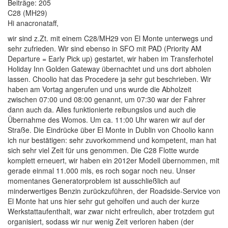
Beiträge:
205
C28 (MH29)
Hi anacronataff,
wir sind z.Zt. mit einem C28/MH29 von El Monte unterwegs und
sehr zufrieden. Wir sind ebenso in SFO mit PAD (Priority AM
Departure = Early Pick up) gestartet, wir haben im Transferhotel
Holiday Inn Golden Gateway übernachtet und uns dort abholen
lassen. Choolio hat das Procedere ja sehr gut beschrieben. Wir
haben am Vortag angerufen und uns wurde die Abholzeit
zwischen 07:00 und 08:00 genannt, um 07:30 war der Fahrer
dann auch da. Alles funktionierte reibungslos und auch die
Übernahme des Womos. Um ca. 11:00 Uhr waren wir auf der
Straße. Die Eindrücke über El Monte in Dublin von Choolio kann
ich nur bestätigen: sehr zuvorkommend und kompetent, man hat
sich sehr viel Zeit für uns genommen. Die C28 Flotte wurde
komplett erneuert, wir haben ein 2012er Modell übernommen, mit
gerade einmal 11.000 mls, es roch sogar noch neu. Unser
momentanes Generatorproblem ist ausschließlich auf
minderwertiges Benzin zurückzuführen, der Roadside-Service von
El Monte hat uns hier sehr gut geholfen und auch der kurze
Werkstattaufenthalt, war zwar nicht erfreulich, aber trotzdem gut
organisiert, sodass wir nur wenig Zeit verloren haben (der