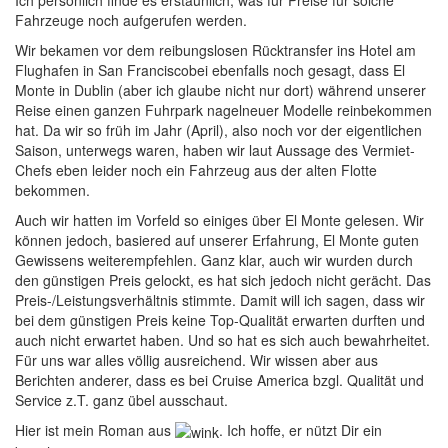
Ich persönlich finde es erstaunlich, was für Preise für solche
Fahrzeuge noch aufgerufen werden.
Wir bekamen vor dem reibungslosen Rücktransfer ins Hotel am
Flughafen in San Franciscobei ebenfalls noch gesagt, dass El
Monte in Dublin (aber ich glaube nicht nur dort) während unserer
Reise einen ganzen Fuhrpark nagelneuer Modelle reinbekommen
hat. Da wir so früh im Jahr (April), also noch vor der eigentlichen
Saison, unterwegs waren, haben wir laut Aussage des Vermiet-
Chefs eben leider noch ein Fahrzeug aus der alten Flotte
bekommen.
Auch wir hatten im Vorfeld so einiges über El Monte gelesen. Wir
können jedoch, basiered auf unserer Erfahrung, El Monte guten
Gewissens weiterempfehlen. Ganz klar, auch wir wurden durch
den günstigen Preis gelockt, es hat sich jedoch nicht gerächt. Das
Preis-/Leistungsverhältnis stimmte. Damit will ich sagen, dass wir
bei dem günstigen Preis keine Top-Qualität erwarten durften und
auch nicht erwartet haben. Und so hat es sich auch bewahrheitet.
Für uns war alles völlig ausreichend. Wir wissen aber aus
Berichten anderer, dass es bei Cruise America bzgl. Qualität und
Service z.T. ganz übel ausschaut.
Hier ist mein Roman aus
. Ich hoffe, er nützt Dir ein