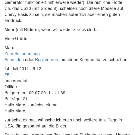
Generator funktioniert mittlerweile wieder). Die restliche Flotte,
v.a. das CS30 (mit Slideout), scheinen noch ältere Modelle auf
Chevy Basis zu sein, sie machen äußerlich aber einen guten
Eindruck.
Mehr (mit Bildern), wenn wir wieder zurück sind....
Viele Grüße
Marc
Zum Seitenanfang
Anmelden
oder
Registrieren
, um einen Kommentar zu schreiben.
14. Juli 2011 - 9:12
#5
anacronataff
Offline
Beigetreten:
09.07.2011 - 11:39
Beiträge:
21
Hallo Marc, zunächst einmal,
Hallo Marc,
zunächst einmal, wünsche ich euch noch weitere tolle Tage in
USA. Bin gespannt auf die Bilder.
Es ist toll mal wieder was Positives von El Monte zu lesen. Unsere