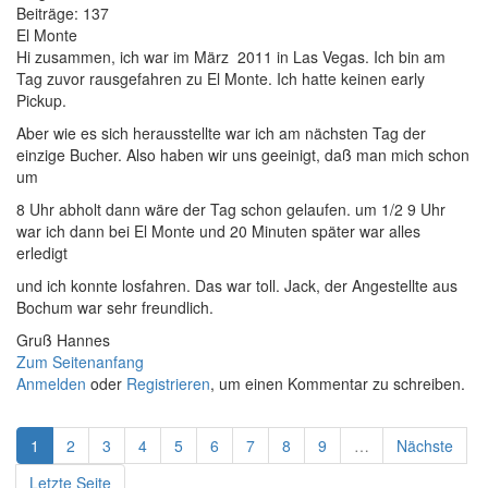
Beiträge:
137
El Monte
Hi zusammen, ich war im März 2011 in Las Vegas. Ich bin am
Tag zuvor rausgefahren zu El Monte. Ich hatte keinen early
Pickup.
Aber wie es sich herausstellte war ich am nächsten Tag der
einzige Bucher. Also haben wir uns geeinigt, daß man mich schon
um
8 Uhr abholt dann wäre der Tag schon gelaufen. um 1/2 9 Uhr
war ich dann bei El Monte und 20 Minuten später war alles
erledigt
und ich konnte losfahren. Das war toll. Jack, der Angestellte aus
Bochum war sehr freundlich.
Gruß Hannes
Zum Seitenanfang
Anmelden
oder
Registrieren
, um einen Kommentar zu schreiben.
1
2
3
4
5
6
7
8
9
…
Nächste
Letzte Seite