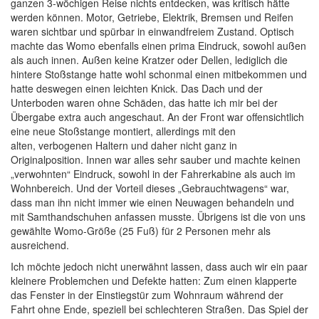
ganzen 3-wöchigen Reise nichts entdecken, was kritisch hätte
werden können. Motor, Getriebe, Elektrik, Bremsen und Reifen
waren sichtbar und spürbar in einwandfreiem Zustand. Optisch
machte das Womo ebenfalls einen prima Eindruck, sowohl außen
als auch innen. Außen keine Kratzer oder Dellen, lediglich die
hintere Stoßstange hatte wohl schonmal einen mitbekommen und
hatte deswegen einen leichten Knick. Das Dach und der
Unterboden waren ohne Schäden, das hatte ich mir bei der
Übergabe extra auch angeschaut. An der Front war offensichtlich
eine neue Stoßstange montiert, allerdings mit den
alten, verbogenen Haltern und daher nicht ganz in
Originalposition. Innen war alles sehr sauber und machte keinen
„verwohnten“ Eindruck, sowohl in der Fahrerkabine als auch im
Wohnbereich. Und der Vorteil dieses „Gebrauchtwagens“ war,
dass man ihn nicht immer wie einen Neuwagen behandeln und
mit Samthandschuhen anfassen musste. Übrigens ist die von uns
gewählte Womo-Größe (25 Fuß) für 2 Personen mehr als
ausreichend.
Ich möchte jedoch nicht unerwähnt lassen, dass auch wir ein paar
kleinere Problemchen und Defekte hatten: Zum einen klapperte
das Fenster in der Einstiegstür zum Wohnraum während der
Fahrt ohne Ende, speziell bei schlechteren Straßen. Das Spiel der