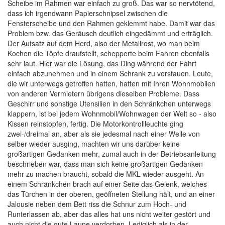
Scheibe im Rahmen war einfach zu groß. Das war so nervtötend,
dass ich irgendwann Papierschnipsel zwischen die
Fensterscheibe und den Rahmen geklemmt habe. Damit war das
Problem bzw. das Geräusch deutlich eingedämmt und erträglich.
Der Aufsatz auf dem Herd, also der Metallrost, wo man beim
Kochen die Töpfe draufstellt, schepperte beim Fahren ebenfalls
sehr laut. Hier war die Lösung, das Ding während der Fahrt
einfach abzunehmen und in einem Schrank zu verstauen. Leute,
die wir unterwegs getroffen hatten, hatten mit Ihren Wohnmobilen
von anderen Vermietern übrigens dieselben Probleme. Dass
Geschirr und sonstige Utensilien in den Schränkchen unterwegs
klappern, ist bei jedem Wohnmobil/Wohnwagen der Welt so - also
Kissen reinstopfen, fertig. Die Motorkontrollleuchte ging
zwei-/dreimal an, aber als sie jedesmal nach einer Weile von
selber wieder ausging, machten wir uns darüber keine
großartigen Gedanken mehr, zumal auch in der Betriebsanleitung
beschrieben war, dass man sich keine großartigen Gedanken
mehr zu machen braucht, sobald die MKL wieder ausgeht. An
einem Schränkchen brach auf einer Seite das Gelenk, welches
das Türchen in der oberen, geöffneten Stellung hält, und an einer
Jalousie neben dem Bett riss die Schnur zum Hoch- und
Runterlassen ab, aber das alles hat uns nicht weiter gestört und
auch nicht die gute Laune verdorben. Lediglich als in der