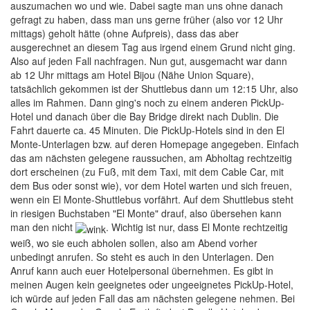
auszumachen wo und wie. Dabei sagte man uns ohne danach
gefragt zu haben, dass man uns gerne früher (also vor 12 Uhr
mittags) geholt hätte (ohne Aufpreis), dass das aber
ausgerechnet an diesem Tag aus irgend einem Grund nicht ging.
Also auf jeden Fall nachfragen. Nun gut, ausgemacht war dann
ab 12 Uhr mittags am Hotel Bijou (Nähe Union Square),
tatsächlich gekommen ist der Shuttlebus dann um 12:15 Uhr, also
alles im Rahmen. Dann ging's noch zu einem anderen PickUp-
Hotel und danach über die Bay Bridge direkt nach Dublin. Die
Fahrt dauerte ca. 45 Minuten. Die PickUp-Hotels sind in den El
Monte-Unterlagen bzw. auf deren Homepage angegeben. Einfach
das am nächsten gelegene raussuchen, am Abholtag rechtzeitig
dort erscheinen (zu Fuß, mit dem Taxi, mit dem Cable Car, mit
dem Bus oder sonst wie), vor dem Hotel warten und sich freuen,
wenn ein El Monte-Shuttlebus vorfährt. Auf dem Shuttlebus steht
in riesigen Buchstaben "El Monte" drauf, also übersehen kann
man den nicht
. Wichtig ist nur, dass El Monte rechtzeitig
weiß, wo sie euch abholen sollen, also am Abend vorher
unbedingt anrufen. So steht es auch in den Unterlagen. Den
Anruf kann auch euer Hotelpersonal übernehmen. Es gibt in
meinen Augen kein geeignetes oder ungeeignetes PickUp-Hotel,
ich würde auf jeden Fall das am nächsten gelegene nehmen. Bei