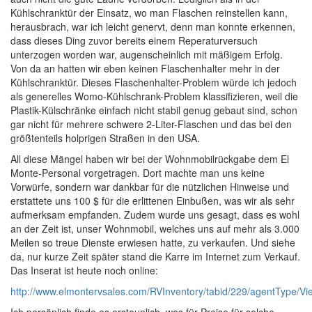
Kühlschranktür der Einsatz, wo man Flaschen reinstellen kann,
herausbrach, war ich leicht genervt, denn man konnte erkennen,
dass dieses Ding zuvor bereits einem Reperaturversuch
unterzogen worden war, augenscheinlich mit mäßigem Erfolg.
Von da an hatten wir eben keinen Flaschenhalter mehr in der
Kühlschranktür. Dieses Flaschenhalter-Problem würde ich jedoch
als generelles Womo-Kühlschrank-Problem klassifizieren, weil die
Plastik-Külschränke einfach nicht stabil genug gebaut sind, schon
gar nicht für mehrere schwere 2-Liter-Flaschen und das bei den
größtenteils holprigen Straßen in den USA.
All diese Mängel haben wir bei der Wohnmobilrückgabe dem El
Monte-Personal vorgetragen. Dort machte man uns keine
Vorwürfe, sondern war dankbar für die nützlichen Hinweise und
erstattete uns 100 $ für die erlittenen Einbußen, was wir als sehr
aufmerksam empfanden. Zudem wurde uns gesagt, dass es wohl
an der Zeit ist, unser Wohnmobil, welches uns auf mehr als 3.000
Meilen so treue Dienste erwiesen hatte, zu verkaufen. Und siehe
da, nur kurze Zeit später stand die Karre im Internet zum Verkauf.
Das Inserat ist heute noch online:
http://www.elmontervsales.com/RVInventory/tabid/229/agentType/Vi