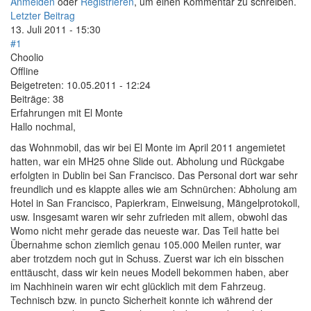
Anmelden
oder
Registrieren
, um einen Kommentar zu schreiben.
Letzter Beitrag
13. Juli 2011 - 15:30
#1
Choolio
Offline
Beigetreten:
10.05.2011 - 12:24
Beiträge:
38
Erfahrungen mit El Monte
Hallo nochmal,
das Wohnmobil, das wir bei El Monte im April 2011 angemietet
hatten, war ein MH25 ohne Slide out. Abholung und Rückgabe
erfolgten in Dublin bei San Francisco. Das Personal dort war sehr
freundlich und es klappte alles wie am Schnürchen: Abholung am
Hotel in San Francisco, Papierkram, Einweisung, Mängelprotokoll,
usw. Insgesamt waren wir sehr zufrieden mit allem, obwohl das
Womo nicht mehr gerade das neueste war. Das Teil hatte bei
Übernahme schon ziemlich genau 105.000 Meilen runter, war
aber trotzdem noch gut in Schuss. Zuerst war ich ein bisschen
enttäuscht, dass wir kein neues Modell bekommen haben, aber
im Nachhinein waren wir echt glücklich mit dem Fahrzeug.
Technisch bzw. in puncto Sicherheit konnte ich während der