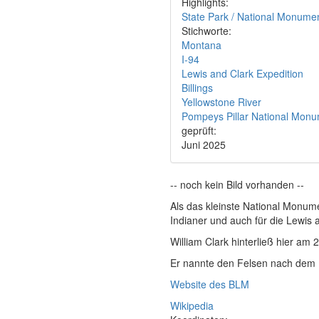
Highlights:
State Park / National Monume
Stichworte:
Montana
I-94
Lewis and Clark Expedition
Billings
Yellowstone River
Pompeys Pillar National Mon
geprüft:
Juni 2025
-- noch kein Bild vorhanden --
Als das kleinste National Monume
Indianer und auch für die Lewis 
William Clark hinterließ hier am
Er nannte den Felsen nach dem
Website des BLM
Wikipedia