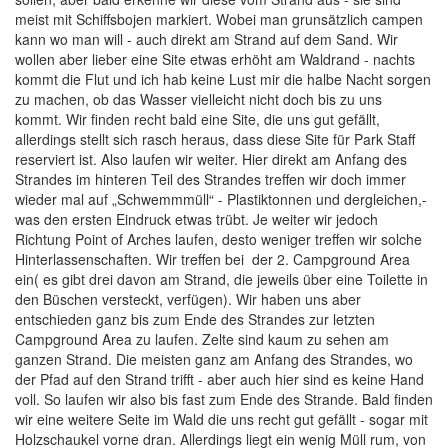
meist mit Schiffsbojen markiert. Wobei man grunsätzlich campen
kann wo man will - auch direkt am Strand auf dem Sand. Wir
wollen aber lieber eine Site etwas erhöht am Waldrand - nachts
kommt die Flut und ich hab keine Lust mir die halbe Nacht sorgen
zu machen, ob das Wasser vielleicht nicht doch bis zu uns
kommt. Wir finden recht bald eine Site, die uns gut gefällt,
allerdings stellt sich rasch heraus, dass diese Site für Park Staff
reserviert ist. Also laufen wir weiter. Hier direkt am Anfang des
Strandes im hinteren Teil des Strandes treffen wir doch immer
wieder mal auf „Schwemmmüll“ - Plastiktonnen und dergleichen,-
was den ersten Eindruck etwas trübt. Je weiter wir jedoch
Richtung Point of Arches laufen, desto weniger treffen wir solche
Hinterlassenschaften. Wir treffen bei der 2. Campground Area
ein( es gibt drei davon am Strand, die jeweils über eine Toilette in
den Büschen versteckt, verfügen). Wir haben uns aber
entschieden ganz bis zum Ende des Strandes zur letzten
Campground Area zu laufen. Zelte sind kaum zu sehen am
ganzen Strand. Die meisten ganz am Anfang des Strandes, wo
der Pfad auf den Strand trifft - aber auch hier sind es keine Hand
voll. So laufen wir also bis fast zum Ende des Strande. Bald finden
wir eine weitere Seite im Wald die uns recht gut gefällt - sogar mit
Holzschaukel vorne dran. Allerdings liegt ein wenig Müll rum, von