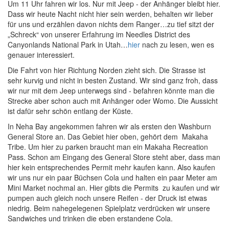
Um 11 Uhr fahren wir los. Nur mit Jeep - der Anhänger bleibt hier.
Dass wir heute Nacht nicht hier sein werden, behalten wir lieber
für uns und erzählen davon nichts dem Ranger…zu tief sitzt der
„Schreck“ von unserer Erfahrung im Needles District des
Canyonlands National Park in Utah…
hier
nach zu lesen, wen es
genauer interessiert.
Die Fahrt von hier Richtung Norden zieht sich. Die Strasse ist
sehr kurvig und nicht in besten Zustand. Wir sind ganz froh, dass
wir nur mit dem Jeep unterwegs sind - befahren könnte man die
Strecke aber schon auch mit Anhänger oder Womo. Die Aussicht
ist dafür sehr schön entlang der Küste.
In Neha Bay angekommen fahren wir als ersten den Washburn
General Store an. Das Gebiet hier oben, gehört dem Makaha
Tribe. Um hier zu parken braucht man ein Makaha Recreation
Pass. Schon am Eingang des General Store steht aber, dass man
hier kein entsprechendes Permit mehr kaufen kann. Also kaufen
wir uns nur ein paar Büchsen Cola und halten ein paar Meter am
Mini Market nochmal an. Hier gibts die Permits zu kaufen und wir
pumpen auch gleich noch unsere Reifen - der Druck ist etwas
niedrig. Beim nahegelegenen Spielplatz verdrücken wir unsere
Sandwiches und trinken die eben erstandene Cola.