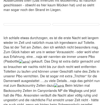
Aussenzeltes offen (Das Innenzelt mit Mückennetz ist natürlich
geschlossen - obwohl es hier kaum Mücken hat) und so sieht
man sogar noch den Strand im Liegen.
Ich schlafe etwas durchzogen, es ist die erste Nacht seit langem
wieder im Zelt und natürlich muss ich irgendwann auf Toilette.
Das ist der Teil am Zelten, den ich wirklich nicht besonders mag.
Zum Glück haben wir uns in weiser Voraussicht - oder wohl eher
aus Erfahrung, eine…naja wir nannten sie immer unsere Pibo
(Pissbottle
) gekauft. Das Ding ist extra dafür gemacht und
so brauchen wir nachts nicht bis zur doch recht weit entfernten
Toiletten zu laufen und können unser Geschäft nahe des Zelts in
unserer Pibo verrichten. Die ist sogar mit extra „Trichter“ für die
Damenwelt ausgestattet ….zu viele Details…naja das gehört nun
mal zum Backcountry Zelten dazu
Beim letzten mal
Backcountry Zelten im Canyonlands NP die Wagbags und jetzt
halt die Pibo. Ansonsten verläuft die Nacht aber völlig ruhig und
ungestört und die nächtliche Flut erreicht unser Zelt nicht - hätte
sie auch nicht, wenn wir hinten beim Schwemmholz gezeltet