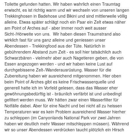
Toilette gefunden hatten. Wir haben wahrlich einen Traumtag
erwischt, es ist richtig warm und wir wechseln von unseren langen
Trekkinghosen in Badehose und Bikini und sind mittlerweile völlig
alleine. Etwas später schlägt noch ein Paar ein Zelt etwas näher
am Point of Arches auf - aber immer noch weit ausser
Sicht-/Hörweite von uns. Wir haben diesen Traumstrand also
wirklich fast für uns ganz alleine und geniessen unser
Abendessen - Trekkingfood aus der Tüte. Natürlich in
gebührendem Abstand zum Zelt - es soll hier tatsächlich auch
Schwarzbären - vielmehr aber auch Nagetieren geben, die von
Essen angezogen werden - und wir haben keine Lust auf
durchgebissene Zelt-/Wanderausrüstung. Wasser für die
Zubereitung haben wir ausreichend mitgenommen. Hier oben
beim Point of Arches gibt es keine Frischwasserquelle und
generell hatte ich im Vorfeld gelesen, dass das Wasser eher
gewöhnungsbedürftig ist - bräunlich verfärbt ist und unbedingt
gefiltert werden muss. Wir hätten zwar einen Wasserfilter für
Notfälle dabei. Aber für eine Nacht und bei nicht all zu heissen
Temperaturen war es kein Problem ausreichend Wasser hierher
zu schleppen (im Canyonlands National Park vor zwei Jahren
haben wir deutlich mehr Wasser mitschleppen müssen). Während
wir so unser Abendessen verdrücken taucht plötzlich ein Hirsch