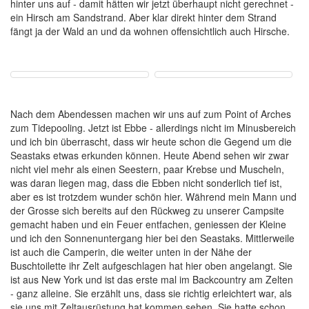
hinter uns auf - damit hätten wir jetzt überhaupt nicht gerechnet -
ein Hirsch am Sandstrand. Aber klar direkt hinter dem Strand
fängt ja der Wald an und da wohnen offensichtlich auch Hirsche.
Nach dem Abendessen machen wir uns auf zum Point of Arches
zum Tidepooling. Jetzt ist Ebbe - allerdings nicht im Minusbereich
und ich bin überrascht, dass wir heute schon die Gegend um die
Seastaks etwas erkunden können. Heute Abend sehen wir zwar
nicht viel mehr als einen Seestern, paar Krebse und Muscheln,
was daran liegen mag, dass die Ebben nicht sonderlich tief ist,
aber es ist trotzdem wunder schön hier. Während mein Mann und
der Grosse sich bereits auf den Rückweg zu unserer Campsite
gemacht haben und ein Feuer entfachen, geniessen der Kleine
und ich den Sonnenuntergang hier bei den Seastaks. Mittlerweile
ist auch die Camperin, die weiter unten in der Nähe der
Buschtoilette ihr Zelt aufgeschlagen hat hier oben angelangt. Sie
ist aus New York und ist das erste mal im Backcountry am Zelten
- ganz alleine. Sie erzählt uns, dass sie richtig erleichtert war, als
sie uns mit Zeltausrüstung hat kommen sehen. Sie hatte schon