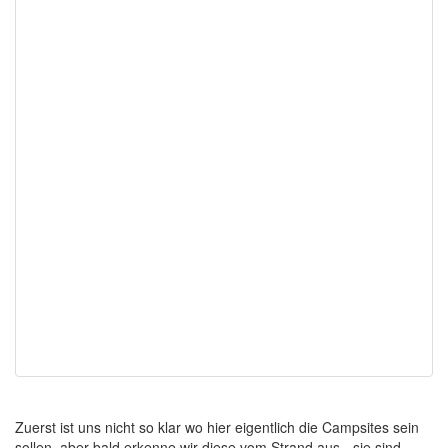
Zuerst ist uns nicht so klar wo hier eigentlich die Campsites sein
sollen, aber bald erkenne wir diese vom Strand aus - sie sind