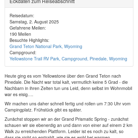
Eckdaten zum Reiseabschnitt
Reisedatum:
Samstag, 2. August 2025
Gefahrene Meilen:
190 Meilen
Besuchte Highlights:
Grand Teton National Park, Wyoming
Campground:
Yellowstone Trail RV Park, Campground, Pinedale, Wyoming
Heute ging es vom Yellowstone über den Grand Teton nach
Pinedale. Die Nacht war total kalt, vermutlich keine 5 Grad - die
Nachbarn in ihren Zelten tun uns Leid, denn selbst im Wohnmobil
war es
eisig….
Wir machen uns daher schnell fertig und rollen um 7:30 Uhr vom
Campingplatz. Frühstück gibt es später.
Zunächst stoppen wir an der Grand Prismatic Spring - zunächst
schauen wir sie ebenerdig an und dann von einer auf einem 2 km
Walk zu erreichenden Plattform. Leider ist es noch zu kalt, so
dass sie nicht so erstrahlt, wie sie es wohl bei warmen