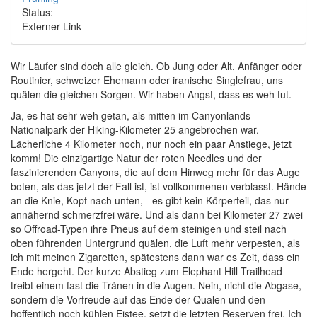
Status:
Externer Link
Wir Läufer sind doch alle gleich. Ob Jung oder Alt, Anfänger oder
Routinier, schweizer Ehemann oder iranische Singlefrau, uns
quälen die gleichen Sorgen. Wir haben Angst, dass es weh tut.
Ja, es hat sehr weh getan, als mitten im Canyonlands
Nationalpark der Hiking-Kilometer 25 angebrochen war.
Lächerliche 4 Kilometer noch, nur noch ein paar Anstiege, jetzt
komm! Die einzigartige Natur der roten Needles und der
faszinierenden Canyons, die auf dem Hinweg mehr für das Auge
boten, als das jetzt der Fall ist, ist vollkommenen verblasst. Hände
an die Knie, Kopf nach unten, - es gibt kein Körperteil, das nur
annähernd schmerzfrei wäre. Und als dann bei Kilometer 27 zwei
so Offroad-Typen ihre Pneus auf dem steinigen und steil nach
oben führenden Untergrund quälen, die Luft mehr verpesten, als
ich mit meinen Zigaretten, spätestens dann war es Zeit, dass ein
Ende hergeht. Der kurze Abstieg zum Elephant Hill Trailhead
treibt einem fast die Tränen in die Augen. Nein, nicht die Abgase,
sondern die Vorfreude auf das Ende der Qualen und den
hoffentlich noch kühlen Eistee, setzt die letzten Reserven frei. Ich