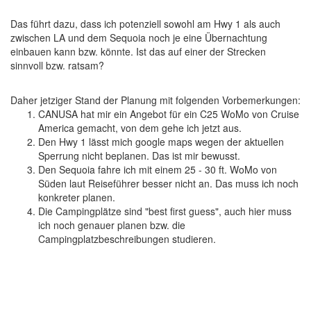
Das führt dazu, dass ich potenziell sowohl am Hwy 1 als auch
zwischen LA und dem Sequoia noch je eine Übernachtung
einbauen kann bzw. könnte. Ist das auf einer der Strecken
sinnvoll bzw. ratsam?
Daher jetziger Stand der Planung mit folgenden Vorbemerkungen:
CANUSA hat mir ein Angebot für ein C25 WoMo von Cruise
America gemacht, von dem gehe ich jetzt aus.
Den Hwy 1 lässt mich google maps wegen der aktuellen
Sperrung nicht beplanen. Das ist mir bewusst.
Den Sequoia fahre ich mit einem 25 - 30 ft. WoMo von
Süden laut Reiseführer besser nicht an. Das muss ich noch
konkreter planen.
Die Campingplätze sind "best first guess", auch hier muss
ich noch genauer planen bzw. die
Campingplatzbeschreibungen studieren.
Datum
Reisetag
Aktivitäten
Start
Ziel
C
Samstag, 7. Juni 2025
1
Anreise
San Francisco
Downton