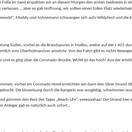
e Füße im Sand erspähten wir an diesem Morgen den ersten Seelöwen in d
tz verlassen…, aber es gab Hoffnung, wir sollten einen tollen Platz wieder
eweckt“, Muddy und Sohnemann schwangen sich aufs Wildpferd und die Komm
ung Süden, vorbei an die Brandspuren in Malibu, weiter auf der I-405 durc
gentlich zum Überholmanöver ansetzte. Von der Fahrt gibt es nichts Beweg
go und es ging über die Coronado-Brücke, WOW ist das hoch! Aus der erhö
men, vorbei am Coronado Hotel erreichten wir dann den Silver Strand SB, wo
rgebucht. Die Einweisung durch die Rangerin war ausgiebig, schwimmen wur
und gönnten den Rest des Tages „Beach-Life“, yeeeaaahaa! Der Strand hier 
en Anleger gab es natürlich auch sofort…