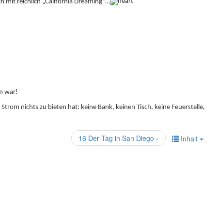
 mit reichlich „California Dreaming“…
m war!
rom nichts zu bieten hat: keine Bank, keinen Tisch, keine Feuerstelle,
16 Der Tag in San Diego ›
Inhalt