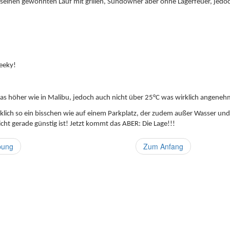
einen gewohnten Lauf mit grillen, Sundowner aber ohne Lagerfeuer, jedoch
!
s höher wie in Malibu, jedoch auch nicht über 25°C was wirklich angeneh
ich so ein bisschen wie auf einem Parkplatz, der zudem außer Wasser und St
icht gerade günstig ist! Jetzt kommt das ABER: Die Lage!!!
bung
Zum Anfang