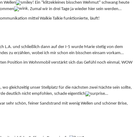
en Wellen
! Ein "klitzekleines bisschen Wehmut" schwang heute
bekommen
. Zumal wir in drei Tage ja wieder hier sein werden…
unikation mittel Walkie Talkie funktionierte, läuft!
h L.A. und schließlich dann auf der I-5 wurde Marie stetig von dem
endes zu erzählen, wobei ich mir schon ein bisschen einsam vorkam…
hten Position im Wohnmobil verstärkt sich das Gefühl noch einmal, WOW
 gleichzeitig unser Stellplatz für die nächsten zwei Nächte sein sollte,
de deutlich nicht empfohlen, schade eigentlich
…
war sehr schön, feiner Sandstrand mit wenig Wellen und schöner Brise,