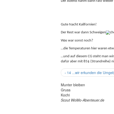
Der Abend nahm dann fast wieder s
Gute Nacht Kalifornien!
Der Rest war dann Schweigen
Was war sonst noch?
…die Temperaturen hier waren etwa
…und auf diesem CG steht man wirkl
dafür aber mit 85$ (Strandreihe) n
‹ 14 ...wir erkunden die Umge
Munter bleiben
Gruss
Kochi
Scout WoMo-Abenteuer.de