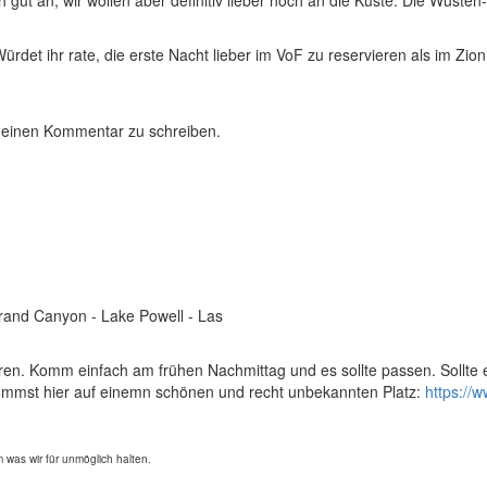
h gut an, wir wollen aber definitiv lieber noch an die Küste. Die Wüste
rdet ihr rate, die erste Nacht lieber im VoF zu reservieren als im Zion
 einen Kommentar zu schreiben.
Grand Canyon - Lake Powell - Las
ren. Komm einfach am frühen Nachmittag und es sollte passen. Sollte e
ommst hier auf einemn schönen und recht unbekannten Platz:
https://
 was wir für unmöglich halten.