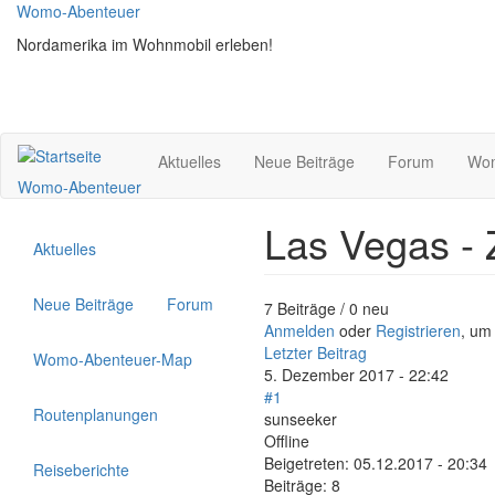
Direkt
Womo-Abenteuer
zum
Nordamerika im Wohnmobil erleben!
Inhalt
Aktuelles
Neue Beiträge
Forum
Wom
Womo-Abenteuer
Las Vegas - 
Aktuelles
Neue Beiträge
Forum
7 Beiträge / 0 neu
Anmelden
oder
Registrieren
, um
Letzter Beitrag
Womo-Abenteuer-Map
5. Dezember 2017 - 22:42
#1
Routenplanungen
sunseeker
Offline
Beigetreten:
05.12.2017 - 20:34
Reiseberichte
Beiträge:
8