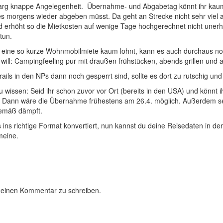
e arg knappe Angelegenheit. Übernahme- und Abgabetag könnt ihr kaum z
 morgens wieder abgeben müsst. Da geht an Strecke nicht sehr viel a
und erhöht so die Mietkosten auf wenige Tage hochgerechnet nicht unerhe
tun.
eine so kurze Wohnmobilmiete kaum lohnt, kann es auch durchaus noch
will: Campingfeeling pur mit draußen frühstücken, abends grillen und am
rails in den NPs dann noch gesperrt sind, sollte es dort zu rutschig und
zu wissen: Seid ihr schon zuvor vor Ort (bereits in den USA) und kön
? Dann wäre die Übernahme frühestens am 26.4. möglich. Außerdem sei
emäß dämpft.
 ins richtige Format konvertiert, nun kannst du deine Reisedaten in d
meine.
 einen Kommentar zu schreiben.