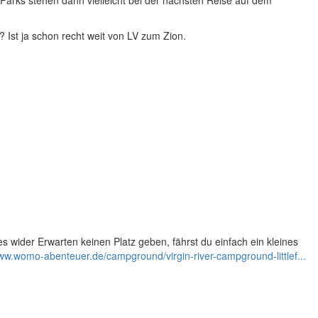
n-Parks stehen dann vielleicht bei der nächsten Reise auf dem
? Ist ja schon recht weit von LV zum Zion.
s wider Erwarten keinen Platz geben, fährst du einfach ein kleines
www.womo-abenteuer.de/campground/virgin-river-campground-littlef...