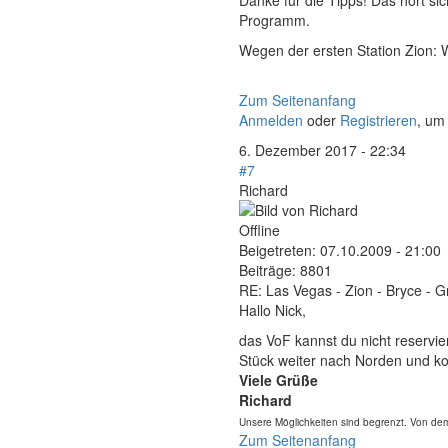
Danke für die Tipps! Das hört sic
Programm.
Wegen der ersten Station Zion: Wü
Zum Seitenanfang
Anmelden
oder
Registrieren
, um
6. Dezember 2017 - 22:34
#7
Richard
Offline
Beigetreten:
07.10.2009 - 21:00
Beiträge:
8801
RE: Las Vegas - Zion - Bryce - 
Hallo Nick,
das VoF kannst du nicht reservie
Stück weiter nach Norden und k
Viele Grüße
Richard
Unsere Möglichkeiten sind begrenzt. Von dem
Zum Seitenanfang