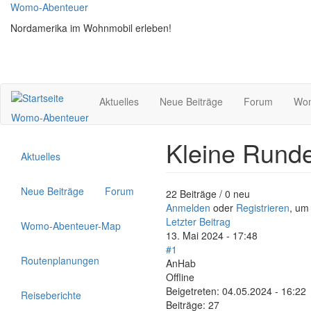
Direkt
Womo-Abenteuer
zum
Nordamerika im Wohnmobil erleben!
Inhalt
Aktuelles
Neue Beiträge
Forum
Wom
Womo-Abenteuer
Kleine Runde
Aktuelles
Neue Beiträge
Forum
22 Beiträge / 0 neu
Anmelden
oder
Registrieren
, um
Letzter Beitrag
Womo-Abenteuer-Map
13. Mai 2024 - 17:48
#1
Routenplanungen
AnHab
Offline
Beigetreten:
04.05.2024 - 16:22
Reiseberichte
Beiträge:
27