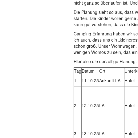
nicht ganz so überlaufen ist. Un
Die Planung sieht so aus, dass 
starten. Die Kinder wollen gern
kann gut verstehen, dass die Ki
Camping Erfahrung haben wir sc
ich auch, dass uns ein „kleinere
schon groß. Unser Wohnwagen, mi
wenigen Womos zu sein, das ein l
Hier also die derzeitige Planung:
Tag
Datum
Ort
Unterk
1
11.10.25
Ankunft LA
Hotel
2
12.10.25
LA
Hotel
3
13.10.25
LA
Hotel