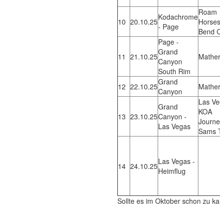
Roam
Kodachrome
10
20.10.25
Horse
- Page
Bend 
Page -
Grand
11
21.10.25
Mathe
Canyon
South Rim
Grand
12
22.10.25
Mathe
Canyon
Las Ve
Grand
KOA
13
23.10.25
Canyon -
Journe
Las Vegas
Sams 
Las Vegas -
14
24.10.25
Heimflug
Sollte es im Oktober schon zu k