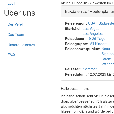
Kleine Runde im Südwesten im O
Login
Über uns
Eckdaten zur Routenplanu
Reiseregion:
USA - Südwest
Der Verein
Start/Ziel:
Las Vegas
Los Angeles
Das Team
Reisedauer:
19-26 Tage
Reisegruppe:
Mit Kindern
Unsere Leitsätze
Reiseschwerpunkte:
Natur
Sightse
FAQ
Städte
Wander
Reisezeit:
Sommer
Reisedatum:
12.07.2025
bis
Hallo zusammen,
ich habe schon sehr viel in dies
dran, aber besser zu früh als zu
alt), möchten nächstes Jahr in d
hitzeempfindlich und würde bei