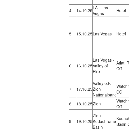
LA - Las
4
14.10.25
Hotel
Vegas
5
15.10.25
Las Vegas
Hotel
Las Vegas -
Atlatl 
6
16.10.25
Valley of
CG
Fire
Valley o.F. -
Watch
7
17.10.25
Zion
CG
Nationalpark
Watch
8
18.10.25
Zion
CG
Zion -
Kodac
9
19.10.25
Kodachrome
Basin
Basin