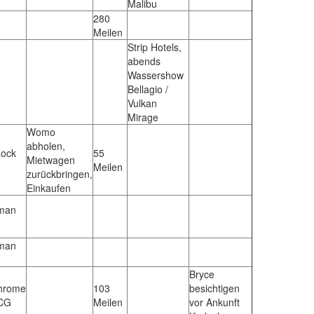
Malibu
280
Meilen
Strip Hotels,
abends
Wassershow
Bellagio /
Vulkan
Mirage
Womo
abholen,
Rock
55
Mietwagen
Meilen
zurückbringen,
Einkaufen
man
man
Bryce
hrome
103
besichtigen
 CG
Meilen
vor Ankunft