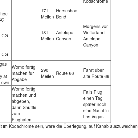
Kodachrome
171
Horseshoe
shoe
Meilen
Bend
CG
Morgens vor
131
Antelope
Weiterfahrt
r CG
Meilen
Canyon
Antelope
Canyon
r CG
gas
Womo fertig
290
Fahrt über
machen für
Route 66
y at
Meilen
alte Route 66
Abgabe
Town
Womo fertig
Falls Flug
machen und
einen Tag
abgeben,
später noch
dann Shuttle
eine Nacht in
zum
Las Vegas
Flughafen
alt im Kodachrome sein, wäre die Überlegung, auf Kanab auszuweiche