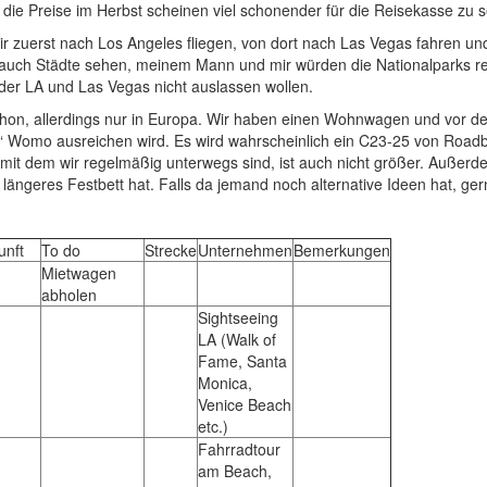
d die Preise im Herbst scheinen viel schonender für die Reisekasse zu 
wir zuerst nach Los Angeles fliegen, von dort nach Las Vegas fahren 
e auch Städte sehen, meinem Mann und mir würden die Nationalparks re
nder LA und Las Vegas nicht auslassen wollen.
hon, allerdings nur in Europa. Wir haben einen Wohnwagen und vor 
s“ Womo ausreichen wird. Es wird wahrscheinlich ein C23-25 von Roadbea
t dem wir regelmäßig unterwegs sind, ist auch nicht größer. Außerde
ängeres Festbett hat. Falls da jemand noch alternative Ideen hat, ger
unft
To do
Strecke
Unternehmen
Bemerkungen
Mietwagen
abholen
Sightseeing
LA (Walk of
Fame, Santa
Monica,
Venice Beach
etc.)
Fahrradtour
am Beach,