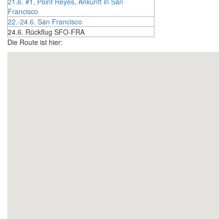
21.6. #1, Point Reyes, Ankunft in San
Francisco
22.-24.6. San Francisco
24.6. Rückflug SFO-FRA
Die Route ist hier: