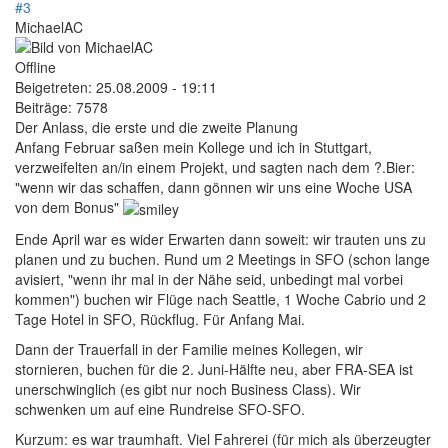
#3
MichaelAC
Offline
Beigetreten:
25.08.2009 - 19:11
Beiträge:
7578
Der Anlass, die erste und die zweite Planung
Anfang Februar saßen mein Kollege und ich in Stuttgart,
verzweifelten an/in einem Projekt, und sagten nach dem ?.Bier:
"wenn wir das schaffen, dann gönnen wir uns eine Woche USA
von dem Bonus"
Ende April war es wider Erwarten dann soweit: wir trauten uns zu
planen und zu buchen. Rund um 2 Meetings in SFO (schon lange
avisiert, "wenn ihr mal in der Nähe seid, unbedingt mal vorbei
kommen") buchen wir Flüge nach Seattle, 1 Woche Cabrio und 2
Tage Hotel in SFO, Rückflug. Für Anfang Mai.
Dann der Trauerfall in der Familie meines Kollegen, wir
stornieren, buchen für die 2. Juni-Hälfte neu, aber FRA-SEA ist
unerschwinglich (es gibt nur noch Business Class). Wir
schwenken um auf eine Rundreise SFO-SFO.
Kurzum: es war traumhaft. Viel Fahrerei (für mich als überzeugter