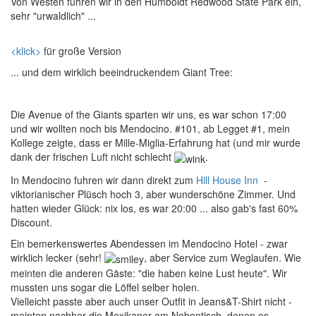
Von Westen fuhren wir in den Humboldt Redwood State Park ein,
sehr "urwaldlich" ...
<klick>
für große Version
... und dem wirklich beeindruckendem Giant Tree:
Die Avenue of the Giants sparten wir uns, es war schon 17:00
und wir wollten noch bis Mendocino. #101, ab Legget #1, mein
Kollege zeigte, dass er Mille-Miglia-Erfahrung hat (und mir wurde
dank der frischen Luft nicht schlecht
.
In Mendocino fuhren wir dann direkt zum
Hill House Inn
-
viktorianischer Plüsch hoch 3, aber wunderschöne Zimmer. Und
hatten wieder Glück: nix los, es war 20:00 ... also gab's fast 60%
Discount.
Ein bemerkenswertes Abendessen im Mendocino Hotel - zwar
wirklich lecker (sehr!
, aber Service zum Weglaufen. Wie
meinten die anderen Gäste: "die haben keine Lust heute". Wir
mussten uns sogar die Löffel selber holen.
Vielleicht passte aber auch unser Outfit in Jeans&T-Shirt nicht -
meinten nachher die Mexikaner am Nebentisch, denen es