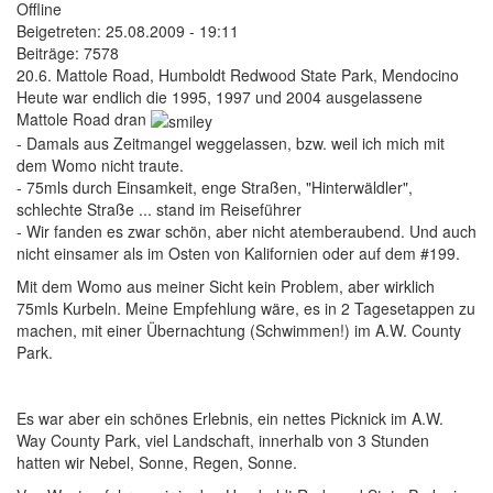
Offline
Beigetreten:
25.08.2009 - 19:11
Beiträge:
7578
20.6. Mattole Road, Humboldt Redwood State Park, Mendocino
Heute war endlich die 1995, 1997 und 2004 ausgelassene
Mattole Road dran
- Damals aus Zeitmangel weggelassen, bzw. weil ich mich mit
dem Womo nicht traute.
- 75mls durch Einsamkeit, enge Straßen, "Hinterwäldler",
schlechte Straße ... stand im Reiseführer
- Wir fanden es zwar schön, aber nicht atemberaubend. Und auch
nicht einsamer als im Osten von Kalifornien oder auf dem #199.
Mit dem Womo aus meiner Sicht kein Problem, aber wirklich
75mls Kurbeln. Meine Empfehlung wäre, es in 2 Tagesetappen zu
machen, mit einer Übernachtung (Schwimmen!) im A.W. County
Park.
Es war aber ein schönes Erlebnis, ein nettes Picknick im A.W.
Way County Park, viel Landschaft, innerhalb von 3 Stunden
hatten wir Nebel, Sonne, Regen, Sonne.