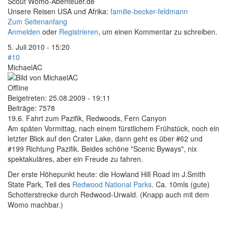
Scout Womo-Abenteuer.de
Unsere Reisen USA und Afrika:
familie-becker-feldmann
Zum Seitenanfang
Anmelden
oder
Registrieren
, um einen Kommentar zu schreiben.
5. Juli 2010 - 15:20
#10
MichaelAC
Offline
Beigetreten:
25.08.2009 - 19:11
Beiträge:
7578
19.6. Fahrt zum Pazifik, Redwoods, Fern Canyon
Am späten Vormittag, nach einem fürstlichem Frühstück, noch ein
letzter Blick auf den Crater Lake, dann geht es über #62 und
#199 Richtung Pazifik. Beides schöne "Scenic Byways", nix
spektakuläres, aber ein Freude zu fahren.
Der erste Höhepunkt heute: die Howland Hill Road im J.Smith
State Park, Teil des
Redwood National Parks
. Ca. 10mls (gute)
Schotterstrecke durch Redwood-Urwald. (Knapp auch mit dem
Womo machbar.)