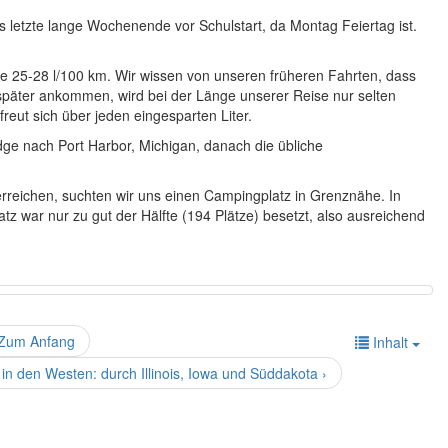
letzte lange Wochenende vor Schulstart, da Montag Feiertag ist.
e 25-28 l/100 km. Wir wissen von unseren früheren Fahrten, dass
 später ankommen, wird bei der Länge unserer Reise nur selten
reut sich über jeden eingesparten Liter.
dge nach Port Harbor, Michigan, danach die übliche
 erreichen, suchten wir uns einen Campingplatz in Grenznähe. In
tz war nur zu gut der Hälfte (194 Plätze) besetzt, also ausreichend
Zum Anfang
Inhalt
 den Westen: durch Illinois, Iowa und Süddakota ›