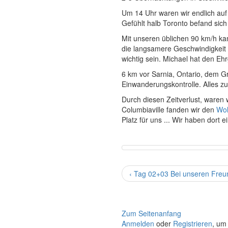
Um 14 Uhr waren wir endlich auf
Gefühlt halb Toronto befand sic
Mit unseren üblichen 90 km/h ka
die langsamere Geschwindigkeit 
wichtig sein. Michael hat den Eh
6 km vor Sarnia, Ontario, dem Gr
Einwanderungskontrolle. Alles z
Durch diesen Zeitverlust, waren 
Columbiaville fanden wir den
Wol
Platz für uns ... Wir haben dort 
‹ Tag 02+03 Bei unseren Freund
Zum Seitenanfang
Anmelden
oder
Registrieren
, um