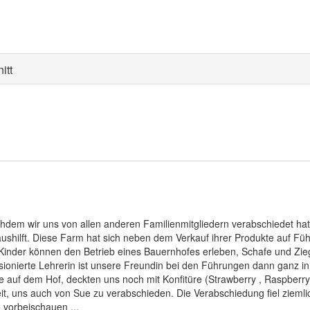
itt
achdem wir uns von allen anderen Familienmitgliedern verabschiedet hat
shilft. Diese Farm hat sich neben dem Verkauf ihrer Produkte auf Führun
Kinder können den Betrieb eines Bauernhofes erleben, Schafe und Ziege
onierte Lehrerin ist unsere Freundin bei den Führungen dann ganz in
e auf dem Hof, deckten uns noch mit Konfitüre (Strawberry , Raspberr
it, uns auch von Sue zu verabschieden. Die Verabschiedung fiel zieml
 vorbeischauen ...