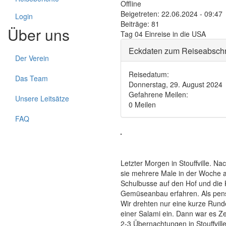
Offline
Beigetreten:
22.06.2024 - 09:47
Login
Beiträge:
81
Über uns
Tag 04 Einreise in die USA
Eckdaten zum Reiseabschn
Der Verein
Reisedatum:
Das Team
Donnerstag, 29. August 2024
Gefahrene Meilen:
Unsere Leitsätze
0 Meilen
FAQ
Letzter Morgen in Stouffville. N
sie mehrere Male in der Woche au
Schulbusse auf den Hof und die 
Gemüseanbau erfahren. Als pensi
Wir drehten nur eine kurze Rund
einer Salami ein. Dann war es Ze
2-3 Übernachtungen in Stouffville