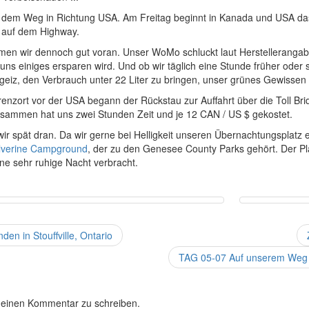
 dem Weg in Richtung USA. Am Freitag beginnt in Kanada und USA das 
h auf dem Highway.
men wir dennoch gut voran. Unser WoMo schluckt laut Herstellerangab
uns einiges ersparen wird. Und ob wir täglich eine Stunde früher oder
rgeiz, den Verbrauch unter 22 Liter zu bringen, unser grünes Gewissen f
enzort vor der USA begann der Rückstau zur Auffahrt über die Toll Bri
usammen hat uns zwei Stunden Zeit und je 12 CAN / US $ gekostet.
wir spät dran. Da wir gerne bei Helligkeit unseren Übernachtungsplatz
verine Campground
, der zu den Genesee County Parks gehört. Der Pla
eine sehr ruhige Nacht verbracht.
en in Stouffville, Ontario
TAG 05-07 Auf unserem Weg in
 einen Kommentar zu schreiben.