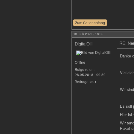
Zum Seitenanfang
10. Juli 2022 - 18:35
RE: Neu
DigitalOlli
Danke di
Offline
Beigetreten:
Vielleic
28.05.2018 - 09:59
Beiträge:
321
Wir sin
Es soll
Hier is
Wir ten
Paket u