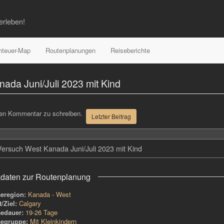
erleben!
teuer-Map
Routenplanungen
Reiseberichte
ada Juni/Juli 2023 mit Kind
nen Kommentar zu schreiben.
Letzter Beitrag
ersuch West Kanada Juni/Juli 2023 mit Kind
daten zur Routenplanung
seregion:
Kanada - West
t/Ziel:
Calgary
sedauer:
19-26 Tage
segruppe:
Mit Kleinkindern