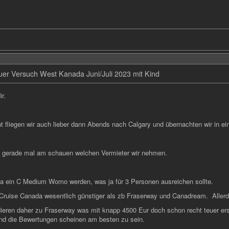
er Versuch West Kanada Juni/Juli 2023 mit Kind
r.
ht fliegen wir auch lieber dann Abends nach Calgary und übernachten wir in e
d gerade mal am schauen welchen Vermieter wir nehmen.
 ja ein C Medium Womo werden, was ja für 3 Personen ausreichen sollte.
t Cruise Canada wesentlich günstiger als zb Fraserway und Canadream. Allerd
dieren daher zu Fraserway was mit knapp 4500 Eur doch schon recht teuer ers
nd die Bewertungen scheinen am besten zu sein.