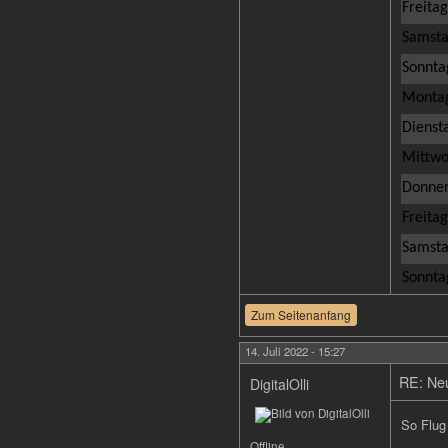
Freitag
Samstag
Sonntag
Montag
Diensta
Mittwoc
Donners
Freitag
Samstag
Sonntag
Zum Seitenanfang
14. Juli 2022 - 15:27
RE: Neu
DigitalOlli
So Flug
Offline