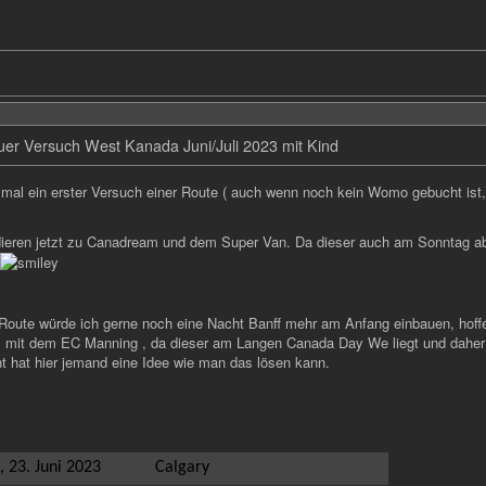
er Versuch West Kanada Juni/Juli 2023 mit Kind
 mal ein erster Versuch einer Route ( auch wenn noch kein Womo gebucht ist
dieren jetzt zu Canadream und dem Super Van. Da dieser auch am Sonntag ab
 Route würde ich gerne noch eine Nacht Banff mehr am Anfang einbauen, hoffe
 mit dem EC Manning , da dieser am Langen Canada Day We liegt und daher 3 
cht hat hier jemand eine Idee wie man das lösen kann.
, 23. Juni 2023
Calgary