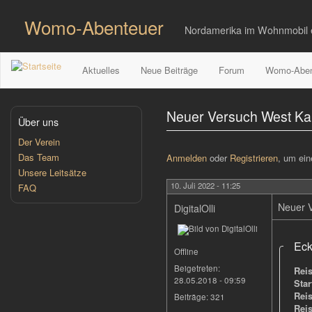
Direkt
zum
Womo-Abenteuer
Nordamerika im Wohnmobil 
Inhalt
Aktuelles
Neue Beiträge
Forum
Womo-Aben
Neuer Versuch West Kan
Über uns
Der Verein
Das Team
Anmelden
oder
Registrieren
, um ei
Unsere Leitsätze
10. Juli 2022 - 11:25
FAQ
Neuer V
DigitalOlli
Eck
Offline
Beigetreten:
Rei
28.05.2018 - 09:59
Star
Rei
Beiträge:
321
Rei