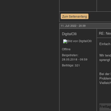
Zum Seitenanfang
11. Juli 2022 - 20:39
RE: Neu
DigitalOlli
Einfach
Offline
Wir ten
Beigetreten:
28.05.2018 - 09:59
sprengt
Beiträge:
321
Bei der
Problem
Viellei
Freitag