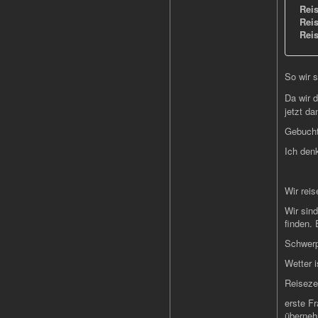
Rei
Reis
Rei
So wir 
Da wir 
jetzt d
Gebucht
Ich den
Wir rei
Wir sin
finden.
Schwerpu
Wetter i
Reisezei
erste F
überneh