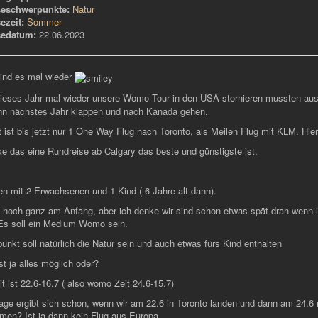
seschwerpunkte:
Natur
ezeit:
Sommer
sedatum:
22.06.2023
sind es mal wieder
dieses Jahr mal wieder unsere Womo Tour in den USA stornieren mussten aus
ann nächstes Jahr klappen und nach Kanada gehen.
 ist bis jetzt nur 1 One Way Flug nach Toronto, als Meilen Flug mit KLM. Hie
ke das eine Rundreise ab Calgary das beste und günstigste ist.
sen mit 2 Erwachsenen und 1 Kind ( 6 Jahre alt dann).
d noch ganz am Anfang, aber ich denke wir sind schon etwas spät dran wenn
 Es soll ein Medium Womo sein.
nkt soll natürlich die Natur sein und auch etwas fürs Kind enthalten
st ja alles möglich oder?
t ist 22.6-16.7 ( also womo Zeit 24.6-15.7)
rage ergibt sich schon, wenn wir am 22.6 in Toronto landen und dann am 24.
men? Ist ja dann kein Flug aus Europa