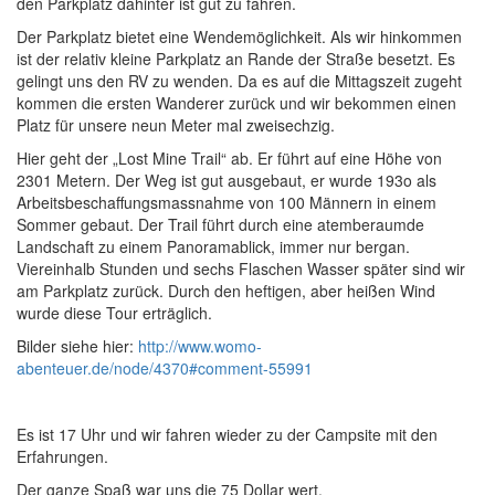
den Parkplatz dahinter ist gut zu fahren.
Der Parkplatz bietet eine Wendemöglichkeit. Als wir hinkommen
ist der relativ kleine Parkplatz an Rande der Straße besetzt. Es
gelingt uns den RV zu wenden. Da es auf die Mittagszeit zugeht
kommen die ersten Wanderer zurück und wir bekommen einen
Platz für unsere neun Meter mal zweisechzig.
Hier geht der „Lost Mine Trail“ ab. Er führt auf eine Höhe von
2301 Metern. Der Weg ist gut ausgebaut, er wurde 193o als
Arbeitsbeschaffungsmassnahme von 100 Männern in einem
Sommer gebaut. Der Trail führt durch eine atemberaumde
Landschaft zu einem Panoramablick, immer nur bergan.
Viereinhalb Stunden und sechs Flaschen Wasser später sind wir
am Parkplatz zurück. Durch den heftigen, aber heißen Wind
wurde diese Tour erträglich.
Bilder siehe hier:
http://www.womo-
abenteuer.de/node/4370#comment-55991
Es ist 17 Uhr und wir fahren wieder zu der Campsite mit den
Erfahrungen.
Der ganze Spaß war uns die 75 Dollar wert.