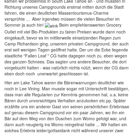
kamen wir problemlos in South Lake Tahoe an - und mussten in
Richtung unseres Campgrounds erstmal mitten durch die Stadt
fahren, die einen deutlichen Massentourismus-Charme
versprühte ... Aber irgendwo müssen die vielen Besucher im
Sommer ja auch hin!
Beim empfehlenswerten Grocery
Outlet mit viel Bio-Produkten zu fairen Preisen wurde dann noch
eingekauft, bevor es im mittlerweile einsetzenden Regen zum
Camp Richardson ging, unserem privaten Campground, der auch
erst seit wenigen Tagen geöffnet hatte. Der um die Ecke liegende
staatliche "Fallen Leaf " CG hatte dagegen noch zu, eben wegen
des ganzen Schnees. Das sagten uns andere Besucher, die dort
vorgebucht hatten - was natürlich nichts nützt, wenn der CG dann
eben doch noch unerwartet geschlossen ist.
Hier am Lake Tahoe waren die Bärenwarnungen deutlicher wie
noch in Lee Vining. Man musste sogar mit Unterschrift bestätigen,
dass man alle Regularien zur Kenntnis genommen hat, u.a. keine
Bären durch unvorsichtiges Verhalten anzulocken etc.pp. Später
erzählte uns ein anderer Gast von seinen persönlichen Erlebnisse
auf genau diesem Campground vor ein paar Jahren, wo ihn ein
Bär auf dem Weg von den Duschen zum Womo gefolgt war, und
dann auch neugierig ins Womo reingelinst hatte ... Wir hatten ein
solches Erlebnis leider/gottseidank nicht während unserer zwei