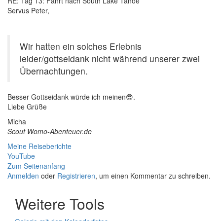
RE: Tag 13: Fahrt nach South Lake Tahoe
Servus Peter,
Wir hatten ein solches Erlebnis
leider/gottseidank nicht während unserer zwei
Übernachtungen.
Besser Gottseidank würde ich meinen😎.
Liebe Grüße
Micha
Scout Womo-Abenteuer.de
Meine Reiseberichte
YouTube
Zum Seitenanfang
Anmelden
oder
Registrieren
, um einen Kommentar zu schreiben.
Weitere Tools