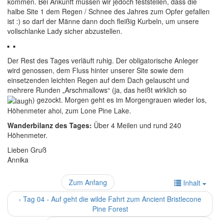
kommen. Bei Ankunft müssen wir jedoch feststellen, dass die
halbe Site 1 dem Regen / Schnee des Jahres zum Opfer gefallen
ist :) so darf der Männe dann doch fleißig Kurbeln, um unsere
vollschlanke Lady sicher abzustellen.
Der Rest des Tages verläuft ruhig. Der obligatorische Anleger
wird genossen, dem Fluss hinter unserer Site sowie dem
einsetzenden leichten Regen auf dem Dach gelauscht und
mehrere Runden „Arschmallows“ (ja, das heißt wirklich so
) gezockt. Morgen geht es im Morgengrauen wieder los,
Höhenmeter ahoi, zum Lone Pine Lake.
Wanderbilanz des Tages:
Über 4 Meilen und rund 240
Höhenmeter.
Lieben Gruß
Annika
Zum Anfang
Inhalt
‹ Tag 04 - Auf geht die wilde Fahrt zum Ancient Bristlecone
Pine Forest