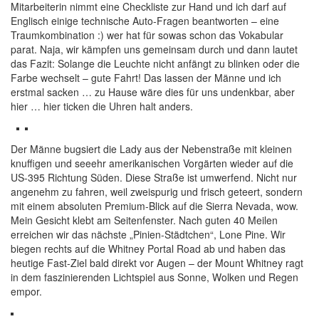
Mitarbeiterin nimmt eine Checkliste zur Hand und ich darf auf
Englisch einige technische Auto-Fragen beantworten – eine
Traumkombination :) wer hat für sowas schon das Vokabular
parat. Naja, wir kämpfen uns gemeinsam durch und dann lautet
das Fazit: Solange die Leuchte nicht anfängt zu blinken oder die
Farbe wechselt – gute Fahrt! Das lassen der Männe und ich
erstmal sacken … zu Hause wäre dies für uns undenkbar, aber
hier … hier ticken die Uhren halt anders.
Der Männe bugsiert die Lady aus der Nebenstraße mit kleinen
knuffigen und seeehr amerikanischen Vorgärten wieder auf die
US-395 Richtung Süden. Diese Straße ist umwerfend. Nicht nur
angenehm zu fahren, weil zweispurig und frisch geteert, sondern
mit einem absoluten Premium-Blick auf die Sierra Nevada, wow.
Mein Gesicht klebt am Seitenfenster. Nach guten 40 Meilen
erreichen wir das nächste „Pinien-Städtchen“, Lone Pine. Wir
biegen rechts auf die Whitney Portal Road ab und haben das
heutige Fast-Ziel bald direkt vor Augen – der Mount Whitney ragt
in dem faszinierenden Lichtspiel aus Sonne, Wolken und Regen
empor.