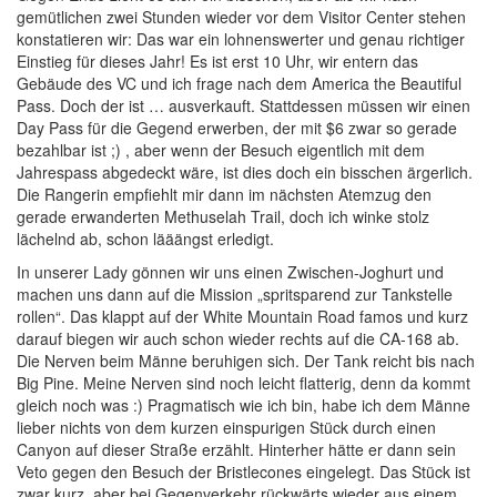
gemütlichen zwei Stunden wieder vor dem Visitor Center stehen
konstatieren wir: Das war ein lohnenswerter und genau richtiger
Einstieg für dieses Jahr! Es ist erst 10 Uhr, wir entern das
Gebäude des VC und ich frage nach dem America the Beautiful
Pass. Doch der ist … ausverkauft. Stattdessen müssen wir einen
Day Pass für die Gegend erwerben, der mit $6 zwar so gerade
bezahlbar ist ;) , aber wenn der Besuch eigentlich mit dem
Jahrespass abgedeckt wäre, ist dies doch ein bisschen ärgerlich.
Die Rangerin empfiehlt mir dann im nächsten Atemzug den
gerade erwanderten Methuselah Trail, doch ich winke stolz
lächelnd ab, schon lääängst erledigt.
In unserer Lady gönnen wir uns einen Zwischen-Joghurt und
machen uns dann auf die Mission „spritsparend zur Tankstelle
rollen“. Das klappt auf der White Mountain Road famos und kurz
darauf biegen wir auch schon wieder rechts auf die CA-168 ab.
Die Nerven beim Männe beruhigen sich. Der Tank reicht bis nach
Big Pine. Meine Nerven sind noch leicht flatterig, denn da kommt
gleich noch was :) Pragmatisch wie ich bin, habe ich dem Männe
lieber nichts von dem kurzen einspurigen Stück durch einen
Canyon auf dieser Straße erzählt. Hinterher hätte er dann sein
Veto gegen den Besuch der Bristlecones eingelegt. Das Stück ist
zwar kurz, aber bei Gegenverkehr rückwärts wieder aus einem