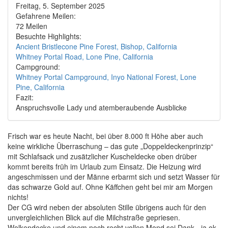
Freitag, 5. September 2025
Gefahrene Meilen:
72 Meilen
Besuchte Highlights:
Ancient Bristlecone Pine Forest, Bishop, California
Whitney Portal Road, Lone Pine, California
Campground:
Whitney Portal Campground, Inyo National Forest, Lone
Pine, California
Fazit:
Anspruchsvolle Lady und atemberaubende Ausblicke
Frisch war es heute Nacht, bei über 8.000 ft Höhe aber auch
keine wirkliche Überraschung – das gute „Doppeldeckenprinzip“
mit Schlafsack und zusätzlicher Kuscheldecke oben drüber
kommt bereits früh im Urlaub zum Einsatz. Die Heizung wird
angeschmissen und der Männe erbarmt sich und setzt Wasser für
das schwarze Gold auf. Ohne Käffchen geht bei mir am Morgen
nichts!
Der CG wird neben der absoluten Stille übrigens auch für den
unvergleichlichen Blick auf die Milchstraße gepriesen.
Wolkendecke und einem noch recht vollen Mond sei Dank - ja ok