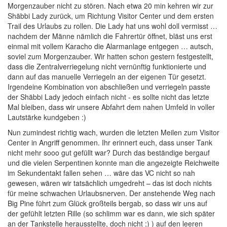
Morgenzauber nicht zu stören. Nach etwa 20 min kehren wir zur
Shäbbi Lady zurück, um Richtung Visitor Center und dem ersten
Trail des Urlaubs zu rollen. Die Lady hat uns wohl doll vermisst …
nachdem der Männe nämlich die Fahrertür öffnet, bläst uns erst
einmal mit vollem Karacho die Alarmanlage entgegen … autsch,
soviel zum Morgenzauber. Wir hatten schon gestern festgestellt,
dass die Zentralverriegelung nicht vernünftig funktionierte und
dann auf das manuelle Verriegeln an der eigenen Tür gesetzt.
Irgendeine Kombination von abschließen und verriegeln passte
der Shäbbi Lady jedoch einfach nicht - es sollte nicht das letzte
Mal bleiben, dass wir unsere Abfahrt dem nahen Umfeld in voller
Lautstärke kundgeben :)
Nun zumindest richtig wach, wurden die letzten Meilen zum Visitor
Center in Angriff genommen. Ihr erinnert euch, dass unser Tank
nicht mehr sooo gut gefüllt war? Durch das beständige bergauf
und die vielen Serpentinen konnte man die angezeigte Reichweite
im Sekundentakt fallen sehen … wäre das VC nicht so nah
gewesen, wären wir tatsächlich umgedreht – das ist doch nichts
für meine schwachen Urlaubsnerven. Der anstehende Weg nach
Big Pine führt zum Glück großteils bergab, so dass wir uns auf
der gefühlt letzten Rille (so schlimm war es dann, wie sich später
an der Tankstelle herausstellte, doch nicht ;) ) auf den leeren