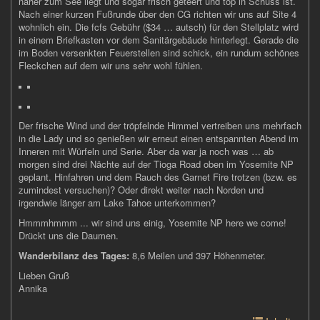
näher zum See liegt und sogar frisch geteert und top in Schuss ist.
Nach einer kurzen Fußrunde über den CG richten wir uns auf Site 4
wohnlich ein. Die fcfs Gebühr ($34 … autsch) für den Stellplatz wird
in einem Briefkasten vor dem Sanitärgebäude hinterlegt. Gerade die
im Boden versenkten Feuerstellen sind schick, ein rundum schönes
Fleckchen auf dem wir uns sehr wohl fühlen.
Der frische Wind und der tröpfelnde Himmel vertreiben uns mehrfach
in die Lady und so genießen wir erneut einen entspannten Abend im
Inneren mit Würfeln und Serie. Aber da war ja noch was … ab
morgen sind drei Nächte auf der Tioga Road oben im Yosemite NP
geplant. Hinfahren und dem Rauch des Garnet Fire trotzen (bzw. es
zumindest versuchen)? Oder direkt weiter nach Norden und
irgendwie länger am Lake Tahoe unterkommen?
Hmmmhmmm ... wir sind uns einig, Yosemite NP here we come!
Drückt uns die Daumen.
Wanderbilanz des Tages:
8,6 Meilen und 397 Höhenmeter.
Lieben Gruß
Annika