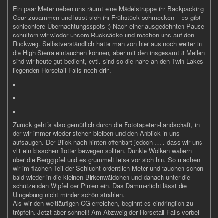
Ein paar Meter neben uns räumt eine Mädelstruppe ihr Backpacking
Gear zusammen und lässt sich ihr Frühstück schmecken – es gibt
schlechtere Übernachtungsspots :) Nach einer ausgedehnten Pause
schultern wir wieder unsere Rucksäcke und machen uns auf den
Rückweg. Selbstverständlich hätte man von hier aus noch weiter in
die High Sierra eintauchen können, aber mit den insgesamt 8 Meilen
sind wir heute gut bedient, evtl. sind so die nahe an den Twin Lakes
liegenden Horsetail Falls noch drin.
Zurück geht´s also gemütlich durch die Fototapeten-Landschaft, in
der wir immer wieder stehen bleiben und den Anblick in uns
aufsaugen. Der Blick nach hinten offenbart jedoch … , dass wir uns
vllt ein bisschen flotter bewegen sollten. Dunkle Wolken wabern
über die Berggipfel und es grummelt leise vor sich hin. So machen
wir im flachen Teil der Schlucht ordentlich Meter und tauchen schon
bald wieder in die kleinen Birkenwäldchen und danach unter die
schützenden Wipfel der Pinien ein. Das Dämmerlicht lässt die
Umgebung nicht minder schön strahlen.
Als wir den weitläufigen CG erreichen, beginnt es eindringlich zu
tröpfeln. Jetzt aber schnell! Am Abzweig der Horsetail Falls vorbei -