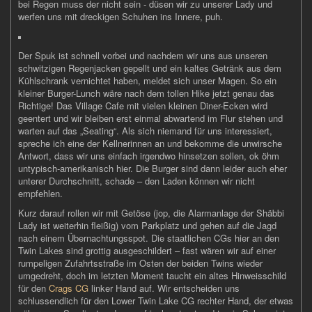
bei Regen muss der nicht sein - düsen wir zu unserer Lady und
werfen uns mit dreckigen Schuhen ins Innere, puh.
Der Spuk ist schnell vorbei und nachdem wir uns aus unseren
schwitzigen Regenjacken gepellt und ein kaltes Getränk aus dem
Kühlschrank vernichtet haben, meldet sich unser Magen. So ein
kleiner Burger-Lunch wäre nach dem tollen Hike jetzt genau das
Richtige! Das Village Cafe mit vielen kleinen Diner-Ecken wird
geentert und wir bleiben erst einmal abwartend im Flur stehen und
warten auf das „Seating“. Als sich niemand für uns interessiert,
spreche ich eine der Kellnerinnen an und bekomme die unwirsche
Antwort, dass wir uns einfach irgendwo hinsetzen sollen, ok öhm
untypisch-amerikanisch hier. Die Burger sind dann leider auch eher
unterer Durchschnitt, schade – den Laden können wir nicht
empfehlen.
Kurz darauf rollen wir mit Getöse (jop, die Alarmanlage der Shäbbi
Lady ist weiterhin fleißig) vom Parkplatz und gehen auf die Jagd
nach einem Übernachtungsspot. Die staatlichen CGs hier an den
Twin Lakes sind grottig ausgeschildert – fast wären wir auf einer
rumpeligen Zufahrtsstraße im Osten der beiden Twins wieder
umgedreht, doch im letzten Moment taucht ein altes Hinweisschild
für den
Crags CG
linker Hand auf. Wir entscheiden uns
schlussendlich für den Lower Twin Lake CG rechter Hand, der etwas