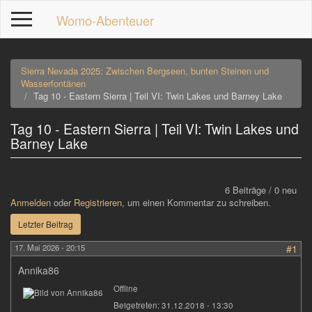
Direkt
Womo-Abenteuer
zum
Inhalt
Sierra Nevada 2025: Zwischen Bergseen, bunten Steinen und
Wasserfontänen
Tag 10 - Eastern Sierra | Teil VI: Twin Lakes und Barney Lake
Tag 10 - Eastern Sierra | Teil VI: Twin Lakes und
p
Barney Lake
6 Beiträge / 0 neu
Anmelden
oder
Registrieren
, um einen Kommentar zu schreiben.
Letzter Beitrag
17. Mai 2026 - 20:15
#1
Annika86
Offline
Beigetreten:
31.12.2018 - 13:30