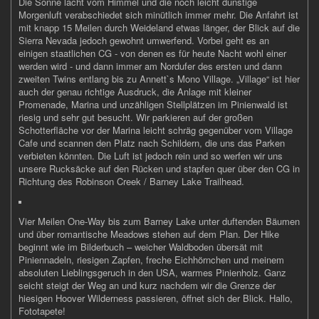
Die Sonne lacht vom Himmel und die noch leicht dunstige
Morgenluft verabschiedet sich minütlich immer mehr. Die Anfahrt ist
mit knapp 15 Meilen durch Weideland etwas länger, der Blick auf die
Sierra Nevada jedoch gewohnt umwerfend. Vorbei geht es an
einigen staatlichen CG - von denen es für heute Nacht wohl einer
werden wird - und dann immer am Nordufer des ersten und dann
zweiten Twins entlang bis zu Annett`s Mono Village. „Village“ ist hier
auch der genau richtige Ausdruck, die Anlage mit kleiner
Promenade, Marina und unzähligen Stellplätzen im Pinienwald ist
riesig und sehr gut besucht. Wir parkieren auf der großen
Schotterfläche vor der Marina leicht schräg gegenüber vom Village
Cafe und scannen den Platz nach Schildern, die uns das Parken
verbieten könnten. Die Luft ist jedoch rein und so werfen wir uns
unsere Rucksäcke auf den Rücken und stapfen quer über den CG in
Richtung des Robinson Creek / Barney Lake Trailhead.
Vier Meilen One-Way bis zum Barney Lake unter duftenden Bäumen
und über romantische Meadows stehen auf dem Plan. Der Hike
beginnt wie im Bilderbuch – weicher Waldboden übersät mit
Piniennadeln, riesigen Zapfen, freche Eichhörnchen und meinem
absoluten Lieblingsgeruch in den USA, warmes Pinienholz. Ganz
seicht steigt der Weg an und kurz nachdem wir die Grenze der
hiesigen Hoover Wilderness passieren, öffnet sich der Blick. Hallo,
Fototapete!