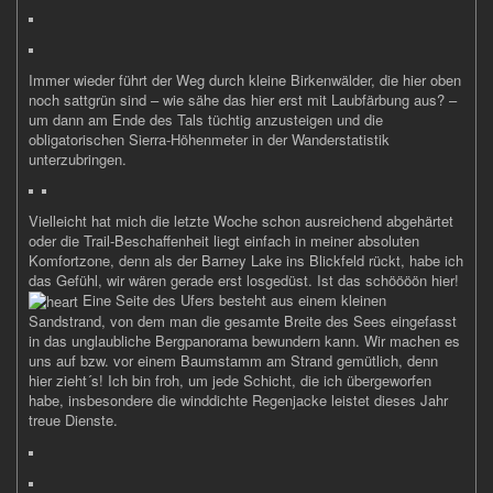
Immer wieder führt der Weg durch kleine Birkenwälder, die hier oben
noch sattgrün sind – wie sähe das hier erst mit Laubfärbung aus? –
um dann am Ende des Tals tüchtig anzusteigen und die
obligatorischen Sierra-Höhenmeter in der Wanderstatistik
unterzubringen.
Vielleicht hat mich die letzte Woche schon ausreichend abgehärtet
oder die Trail-Beschaffenheit liegt einfach in meiner absoluten
Komfortzone, denn als der Barney Lake ins Blickfeld rückt, habe ich
das Gefühl, wir wären gerade erst losgedüst. Ist das schöööön hier!
Eine Seite des Ufers besteht aus einem kleinen
Sandstrand, von dem man die gesamte Breite des Sees eingefasst
in das unglaubliche Bergpanorama bewundern kann. Wir machen es
uns auf bzw. vor einem Baumstamm am Strand gemütlich, denn
hier zieht´s! Ich bin froh, um jede Schicht, die ich übergeworfen
habe, insbesondere die winddichte Regenjacke leistet dieses Jahr
treue Dienste.