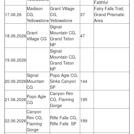
Faithful
Madison
Grant Village
Fairy Falls Trail,
17.06.26
CG,
CG,
37
Grand Prismatic
Yellowstone
Yellowstone
Area
Signal
Grant
Mountain CG,
18.06.2026
47
Village CG
Grand Teton
NP
Signal
Mountain CG,
19.06.2026
Grand Teton
NP
Signal
Popo Agie CG,
20.06.2026
Mountain
Sinks Canyon
144
CG
SP
Canyon Rim
Popo Agie
21.06.2026
CG, Flaming
195
CG
Gorge
Canyon
Rim CG,
Rifle Falls CG,
22.06.2026
189
Flaming
Rifle Falls SP
Gorge