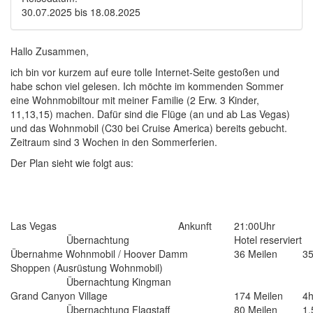
30.07.2025
bis
18.08.2025
Hallo Zusammen,
ich bin vor kurzem auf eure tolle Internet-Seite gestoßen und
habe schon viel gelesen. Ich möchte im kommenden Sommer
eine Wohnmobiltour mit meiner Familie (2 Erw. 3 Kinder,
11,13,15) machen. Dafür sind die Flüge (an und ab Las Vegas)
und das Wohnmobil (C30 bei Cruise America) bereits gebucht.
Zeitraum sind 3 Wochen in den Sommerferien.
Der Plan sieht wie folgt aus:
Las Vegas
Ankunft
21:00Uhr
Übernachtung
Hotel reserviert
Übernahme Wohnmobil / Hoover Damm
36 Meilen
3
Shoppen (Ausrüstung Wohnmobil)
Übernachtung Kingman
Grand Canyon Village
174 Meilen
4
Übernachtung Flagstaff
80 Meilen
1,