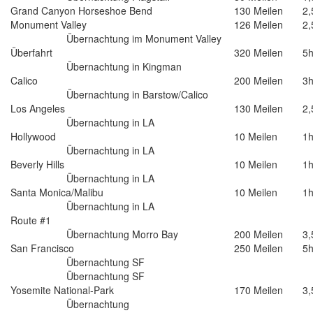
Grand Canyon Horseshoe Bend
130 Meilen
2,
Monument Valley
126 Meilen
2,
Übernachtung im Monument Valley
Überfahrt
320 Meilen
5
Übernachtung in Kingman
Calico
200 Meilen
3
Übernachtung in Barstow/Calico
Los Angeles
130 Meilen
2,
Übernachtung in LA
Hollywood
10 Meilen
1
Übernachtung in LA
Beverly Hills
10 Meilen
1
Übernachtung in LA
Santa Monica/Malibu
10 Meilen
1
Übernachtung in LA
Route #1
Übernachtung Morro Bay
200 Meilen
3,
San Francisco
250 Meilen
5
Übernachtung SF
Übernachtung SF
Yosemite National-Park
170 Meilen
3,
Übernachtung