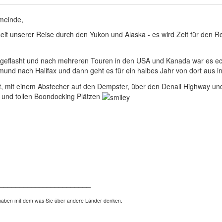
meinde,
seit unserer Reise durch den Yukon und Alaska - es wird Zeit für den R
.
 geflasht und nach mehreren Touren in den USA und Kanada war es echt e
mund nach Halifax und dann geht es für ein halbes Jahr von dort aus i
ht, mit einem Abstecher auf den Dempster, über den Denali Highway und
 und tollen Boondocking Plätzen
_______________________
t haben mit dem was Sie über andere Länder denken.