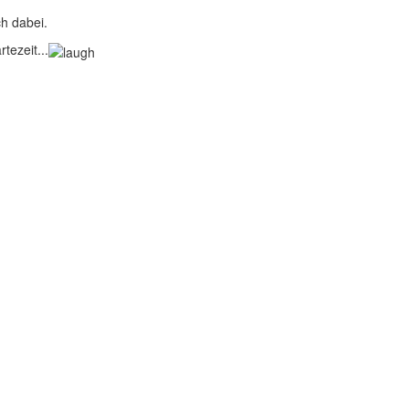
ch dabei.
tezeit...